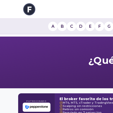
A
B
C
D
E
F
G
¿Qué
El broker favorito de los t
PATROCINADO
MT4, MT5, cTrader y TradingVie
✓
Scalping sin restricciones
✓
Retiros sin comisión
✓
Regulado en 7 países top
✓