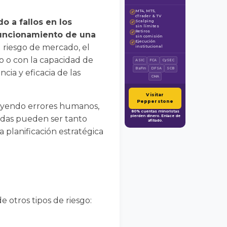
MT4, MT5,
✓
cTrader & TV
o a fallos en los
Scalping
✓
sin límites
Retiros
funcionamiento de una
✓
sin comisión
Ejecución
✓
el riesgo de mercado, el
institucional
o o con la capacidad de
ASIC
FCA
CySEC
BaFin
DFSA
SCB
cia y eficacia de las
CMA
Visitar
Pepperstone
luyendo errores humanos,
80% cuentas minoristas
pierden dinero. Enlace de
didas pueden ser tanto
afiliado.
a planificación estratégica
e otros tipos de riesgo: