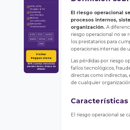
MT4, MT5,
✓
cTrader & TV
El riesgo operacional s
Scalping
✓
sin límites
Retiros
✓
procesos internos, sis
sin comisión
Ejecución
✓
organización.
A diferenc
institucional
riesgo operacional no se 
ASIC
FCA
CySEC
BaFin
DFSA
SCB
los prestatarios para cump
CMA
operaciones internas de 
Visitar
Pepperstone
Las pérdidas por riesgo 
80% cuentas minoristas
pierden dinero. Enlace de
fallos tecnológicos, frau
afiliado.
directas como indirectas, 
de cualquier organización
Características
El riesgo operacional se c