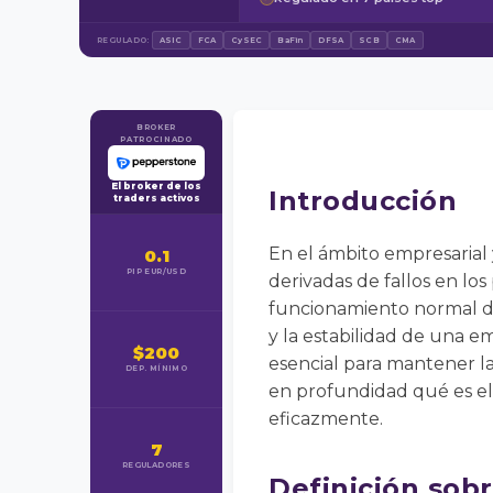
REGULADO:
ASIC
FCA
CySEC
BaFin
DFSA
SCB
CMA
BROKER
PATROCINADO
El broker de los
Introducción
traders activos
En el ámbito empresarial y
0.1
PIP EUR/USD
derivadas de fallos en lo
funcionamiento normal de
y la estabilidad de una e
$200
esencial para mantener la
DEP. MÍNIMO
en profundidad qué es el 
eficazmente.
7
REGULADORES
Definición sob