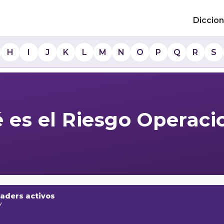
Diccion
H
I
J
K
L
M
N
O
P
Q
R
S
 es el Riesgo Operaci
raders activos
w