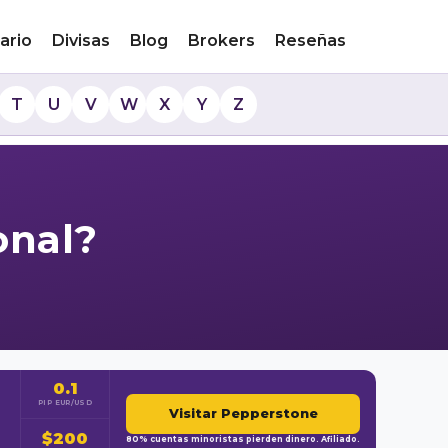
ario
Divisas
Blog
Brokers
Reseñas
T
U
V
W
X
Y
Z
onal?
0.1
PIP EUR/USD
Visitar Pepperstone
$200
80% cuentas minoristas pierden dinero. Afiliado.