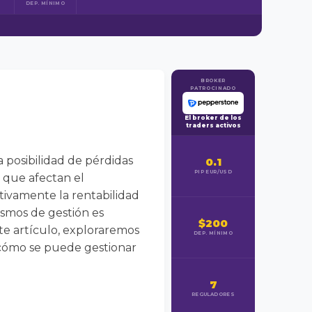
DEP. MÍNIMO
BROKER
PATROCINADO
El broker de los
traders activos
a posibilidad de pérdidas
0.1
PIP EUR/USD
s que afectan el
tivamente la rentabilidad
ismos de gestión es
$200
ste artículo, exploraremos
DEP. MÍNIMO
y cómo se puede gestionar
7
REGULADORES