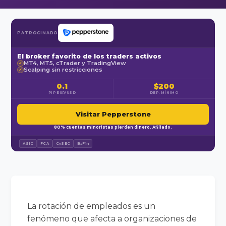
PATROCINADO
El broker favorito de los traders activos
MT4, MT5, cTrader y TradingView
✓
Scalping sin restricciones
✓
0.1
$200
PIP EUR/USD
DEP. MÍNIMO
Visitar Pepperstone
80% cuentas minoristas pierden dinero. Afiliado.
ASIC
FCA
CySEC
BaFin
La rotación de empleados es un
fenómeno que afecta a organizaciones de