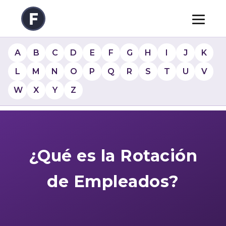
A
B
C
D
E
F
G
H
I
J
K
L
M
N
O
P
Q
R
S
T
U
V
W
X
Y
Z
¿Qué es la Rotación
de Empleados?