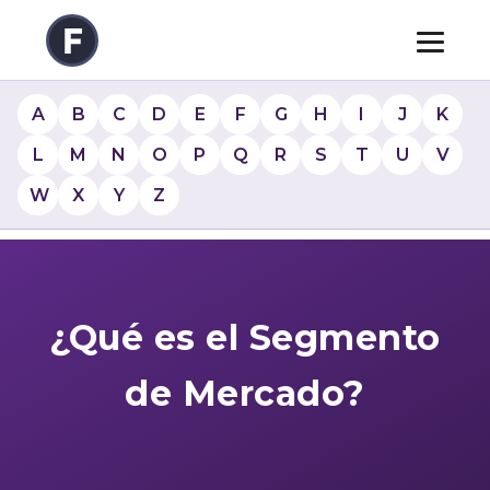
A
B
C
D
E
F
G
H
I
J
K
L
M
N
O
P
Q
R
S
T
U
V
W
X
Y
Z
¿Qué es el Segmento
de Mercado?