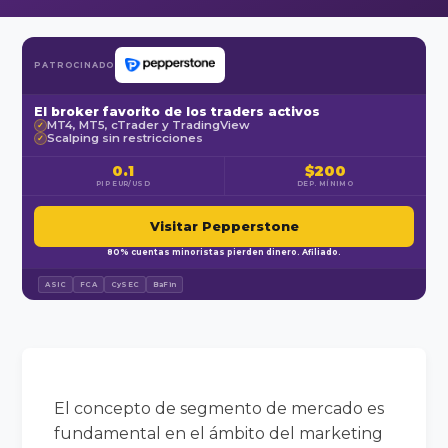
PATROCINADO
El broker favorito de los traders activos
MT4, MT5, cTrader y TradingView
✓
Scalping sin restricciones
✓
0.1
$200
PIP EUR/USD
DEP. MÍNIMO
Visitar Pepperstone
80% cuentas minoristas pierden dinero. Afiliado.
ASIC
FCA
CySEC
BaFin
El concepto de segmento de mercado es
fundamental en el ámbito del marketing