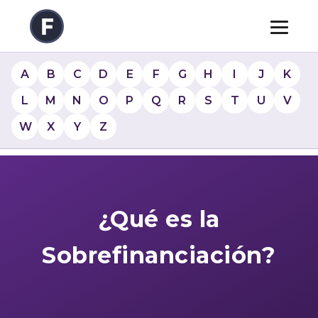
A
B
C
D
E
F
G
H
I
J
K
L
M
N
O
P
Q
R
S
T
U
V
W
X
Y
Z
¿Qué es la
Sobrefinanciación?