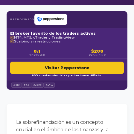
PATROCINADO
El broker favorito de los traders activos
MT4, MT5, cTrader y TradingView
✓
Scalping sin restricciones
✓
0.1
$200
PIP EUR/USD
DEP. MÍNIMO
Visitar Pepperstone
80% cuentas minoristas pierden dinero. Afiliado.
ASIC
FCA
CySEC
BaFin
La sobrefinanciación es un concepto
crucial en el ámbito de las finanzas y la