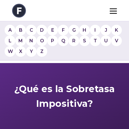
A
B
C
D
E
F
G
H
I
J
K
L
M
N
O
P
Q
R
S
T
U
V
W
X
Y
Z
¿Qué es la Sobretasa
Impositiva?