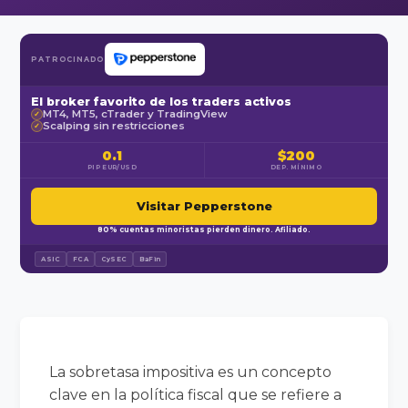
PATROCINADO
El broker favorito de los traders activos
MT4, MT5, cTrader y TradingView
✓
Scalping sin restricciones
✓
0.1
$200
PIP EUR/USD
DEP. MÍNIMO
Visitar Pepperstone
80% cuentas minoristas pierden dinero. Afiliado.
ASIC
FCA
CySEC
BaFin
La sobretasa impositiva es un concepto
clave en la política fiscal que se refiere a