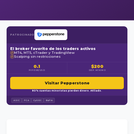
PATROCINADO
El broker favorito de los traders activos
MT4, MT5, cTrader y TradingView
✓
Scalping sin restricciones
✓
0.1
$200
PIP EUR/USD
DEP. MÍNIMO
Visitar Pepperstone
80% cuentas minoristas pierden dinero. Afiliado.
ASIC
FCA
CySEC
BaFin