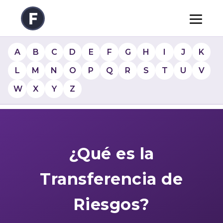
A
B
C
D
E
F
G
H
I
J
K
L
M
N
O
P
Q
R
S
T
U
V
W
X
Y
Z
¿Qué es la
Transferencia de
Riesgos?