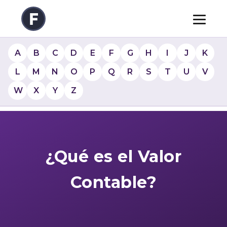
A
B
C
D
E
F
G
H
I
J
K
L
M
N
O
P
Q
R
S
T
U
V
W
X
Y
Z
¿Qué es el Valor
Contable?