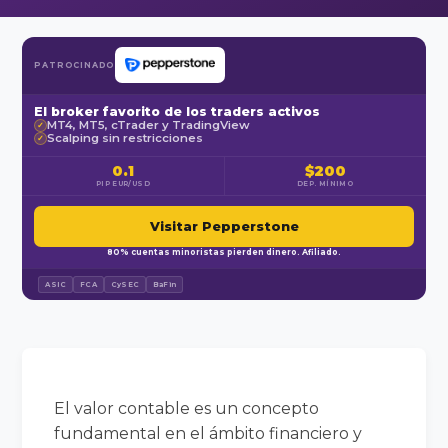
PATROCINADO
El broker favorito de los traders activos
MT4, MT5, cTrader y TradingView
✓
Scalping sin restricciones
✓
0.1
$200
PIP EUR/USD
DEP. MÍNIMO
Visitar Pepperstone
80% cuentas minoristas pierden dinero. Afiliado.
ASIC
FCA
CySEC
BaFin
El valor contable es un concepto
fundamental en el ámbito financiero y