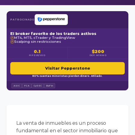
PATROCINADO
El broker favorito de los traders activos
MT4, MT5, cTrader y TradingView
✓
Scalping sin restricciones
✓
0.1
$200
PIP EUR/USD
DEP. MÍNIMO
Visitar Pepperstone
80% cuentas minoristas pierden dinero. Afiliado.
ASIC
FCA
CySEC
BaFin
La venta de inmuebles es un proceso
fundamental en el sector inmobiliario que