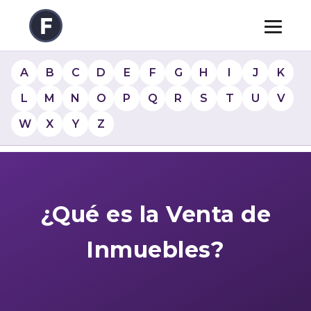
A
B
C
D
E
F
G
H
I
J
K
L
M
N
O
P
Q
R
S
T
U
V
W
X
Y
Z
¿Qué es la Venta de
Inmuebles?