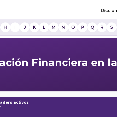
Diccion
H
I
J
K
L
M
N
O
P
Q
R
S
cación Financiera en la
raders activos
w