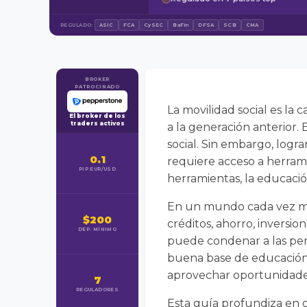
REGULADO:
ASIC
FCA
CySEC
BaFin
DFSA
SCB
CMA
BROKER
PATROCINADO
La movilidad social es la
El broker de los
traders activos
a la generación anterior. 
social. Sin embargo, logr
0.1
requiere acceso a herram
PIP EUR/USD
herramientas, la educaci
En un mundo cada vez má
$200
créditos, ahorro, inversi
DEP. MÍNIMO
puede condenar a las pers
buena base de educación f
aprovechar oportunidades
7
REGULADORES
Esta guía profundiza en c