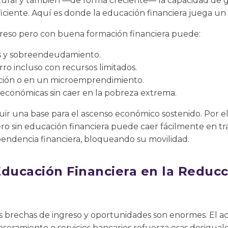
ultural y también —de forma creciente— la capacidad de g
ciente. Aquí es donde la educación financiera juega un 
reso pero con buena formación financiera puede:
as y sobreendeudamiento.
rro incluso con recursos limitados.
ación o en un microemprendimiento.
económicas sin caer en la pobreza extrema.
ir una base para el ascenso económico sostenido. Por el
ro sin educación financiera puede caer fácilmente en 
ndencia financiera, bloqueando su movilidad.
Educación Financiera en la Reduc
s brechas de ingreso y oportunidades son enormes. El ac
sesoramiento o servicios bancarios refuerza esas desigua