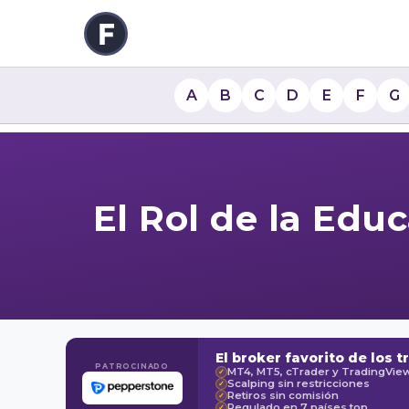
A
B
C
D
E
F
G
El Rol de la Edu
El broker favorito de los t
PATROCINADO
MT4, MT5, cTrader y TradingVie
✓
Scalping sin restricciones
✓
Retiros sin comisión
✓
Regulado en 7 países top
✓