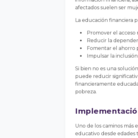
afectados suelen ser muje
La educación financiera p
Promover el acceso r
Reducir la dependenc
Fomentar el ahorro pa
Impulsar la inclusión
Si bien no es una soluci
puede reducir significat
financieramente educada 
pobreza.
Implementación
Uno de los caminos más ef
educativo desde edades t