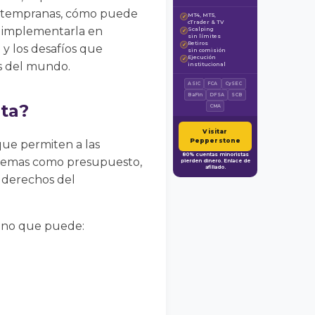
s tempranas, cómo puede
MT4, MT5,
✓
cTrader & TV
a implementarla en
Scalping
✓
sin límites
Retiros
✓
 y los desafíos que
sin comisión
Ejecución
✓
es del mundo.
institucional
ASIC
FCA
CySEC
BaFin
DFSA
SCB
ta?
CMA
Visitar
Pepperstone
que permiten a las
80% cuentas minoristas
e temas como presupuesto,
pierden dinero. Enlace de
afiliado.
y derechos del
sino que puede: