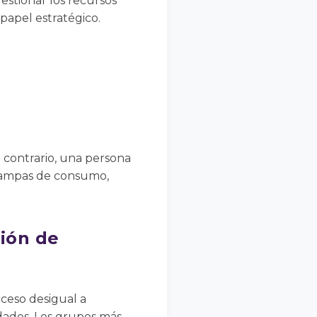
estionar los recursos
papel estratégico.
 contrario, una persona
trampas de consumo,
ción de
ceso desigual a
ldades. Los grupos más