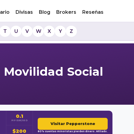
ario
Divisas
Blog
Brokers
Reseñas
T
U
V
W
X
Y
Z
 Movilidad Social
0.1
PIP EUR/USD
Visitar Pepperstone
$200
80% cuentas minoristas pierden dinero. Afiliado.