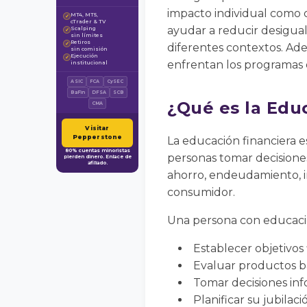
impacto individual como
MT4, MT5,
✓
cTrader & TV
ayudar a reducir desigual
Scalping
✓
sin límites
Retiros
✓
diferentes contextos. Adem
sin comisión
Ejecución
✓
enfrentan los programas d
institucional
ASIC
FCA
CySEC
BaFin
DFSA
SCB
¿Qué es la Edu
CMA
Visitar
Pepperstone
La educación financiera e
80% cuentas minoristas
personas tomar decisione
pierden dinero. Enlace de
afiliado.
ahorro, endeudamiento, inv
consumidor.
Una persona con educació
Establecer objetivos f
Evaluar productos ba
Tomar decisiones inf
Planificar su jubila