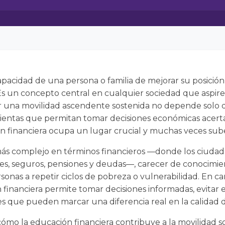
 capacidad de una persona o familia de mejorar su posici
Es un concepto central en cualquier sociedad que aspire a
ar una movilidad ascendente sostenida no depende solo d
ientas que permitan tomar decisiones económicas acerta
ón financiera ocupa un lugar crucial y muchas veces sub
s complejo en términos financieros —donde los ciudad
ones, seguros, pensiones y deudas—, carecer de conocimie
onas a repetir ciclos de pobreza o vulnerabilidad. En c
inanciera permite tomar decisiones informadas, evitar e
 que pueden marcar una diferencia real en la calidad d
ómo la educación financiera contribuye a la movilidad so