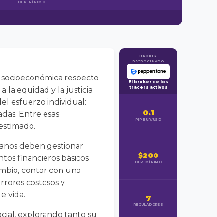
DEP. MÍNIMO
BROKER
PATROCINADO
ón socioeconómica respecto
El broker de los
traders activos
 la equidad y la justicia
el esfuerzo individual:
0.1
das. Entre esas
PIP EUR/USD
estimado.
anos deben gestionar
$200
ntos financieros básicos
DEP. MÍNIMO
ambio, contar con una
rrores costosos y
e vida.
7
REGULADORES
cial, explorando tanto su