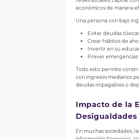
redes sociales, capital c
económicos de manera efi
Una persona con bajo ing
Evitar deudas tóxic
Crear hábitos de aho
Invertir en su educ
Prever emergencias 
Todo esto permite constru
con ingresos medianos pe
deudas impagables o depe
Impacto de la 
Desigualdades
En muchas sociedades, la
información financiera, a