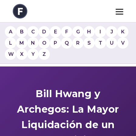
A
B
C
D
E
F
G
H
I
J
K
L
M
N
O
P
Q
R
S
T
U
V
W
X
Y
Z
Bill Hwang y
Archegos: La Mayor
Liquidación de un