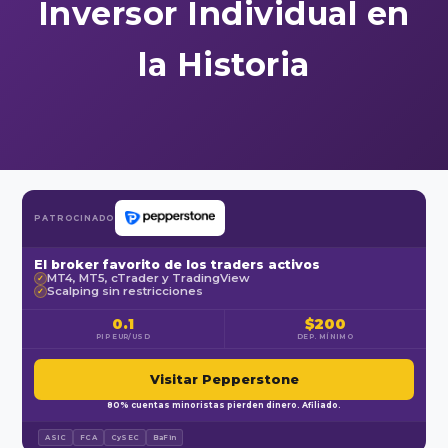
Inversor Individual en
la Historia
PATROCINADO
El broker favorito de los traders activos
MT4, MT5, cTrader y TradingView
✓
Scalping sin restricciones
✓
0.1
$200
PIP EUR/USD
DEP. MÍNIMO
Visitar Pepperstone
80% cuentas minoristas pierden dinero. Afiliado.
ASIC
FCA
CySEC
BaFin