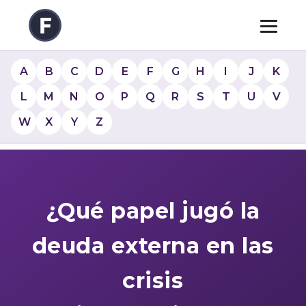
A
B
C
D
E
F
G
H
I
J
K
L
M
N
O
P
Q
R
S
T
U
V
W
X
Y
Z
¿Qué papel jugó la
deuda externa en las
crisis