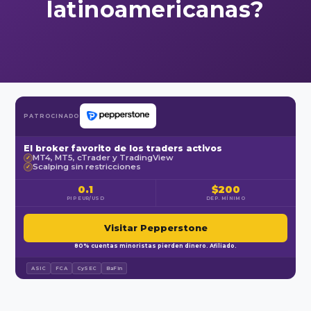
latinoamericanas?
PATROCINADO
El broker favorito de los traders activos
MT4, MT5, cTrader y TradingView
✓
Scalping sin restricciones
✓
0.1
$200
PIP EUR/USD
DEP. MÍNIMO
Visitar Pepperstone
80% cuentas minoristas pierden dinero. Afiliado.
ASIC
FCA
CySEC
BaFin