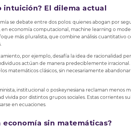
intuición? El dilema actual
nomía se debate entre dos polos: quienes abogan por seg
 en economía computacional, machine learning o modela
que más pluralista, que combine análisis cuantitativo c
.
miento, por ejemplo, desafía la idea de racionalidad p
dividuos actúan de manera predeciblemente irracional. 
s matemáticos clásicos, sin necesariamente abandonarlo
minista, institucional o poskeynesiana reclaman menos m
d vivida por distintos grupos sociales. Estas corrientes 
arse en ecuaciones.
a economía sin matemáticas?