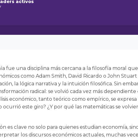
raders activos
w
a fue una disciplina más cercana a la filosofía moral que 
ómicos como Adam Smith, David Ricardo o John Stuart 
n, la lógica narrativa y la intuición filosófica. Sin embar
nsformación radical: se volvió cada vez más dependiente
álisis económico, tanto teórico como empírico, se expres
 ocurrió este giro? ¿Y por qué las matemáticas se volvie
?
n es clave no solo para quienes estudian economía, sin
rpretar los discursos económicos actuales, muchas vec