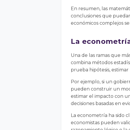
En resumen, las matemátic
conclusiones que puedan 
económicos complejos ser
La econometría:
Una de las ramas que más 
combina métodos estadísti
prueba hipótesis, estimar 
Por ejemplo, si un gobier
pueden construir un model
estimar el impacto con un
decisiones basadas en evi
La econometría ha sido cl
economistas pueden valid
razonamiento lógico o la 