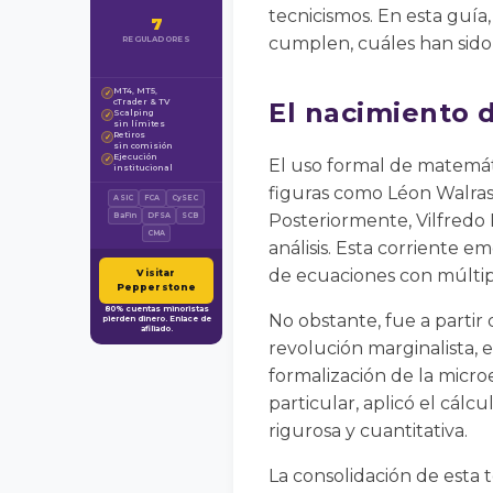
tecnicismos. En esta guí
7
cumplen, cuáles han sido 
REGULADORES
MT4, MT5,
✓
cTrader & TV
El nacimiento 
Scalping
✓
sin límites
Retiros
✓
sin comisión
Ejecución
✓
El uso formal de matemát
institucional
figuras como Léon Walras
ASIC
FCA
CySEC
Posteriormente, Vilfredo
BaFin
DFSA
SCB
CMA
análisis. Esta corriente
de ecuaciones con múltipl
Visitar
Pepperstone
80% cuentas minoristas
No obstante, fue a partir
pierden dinero. Enlace de
afiliado.
revolución marginalista, 
formalización de la micr
particular, aplicó el cálc
rigurosa y cuantitativa.
La consolidación de esta