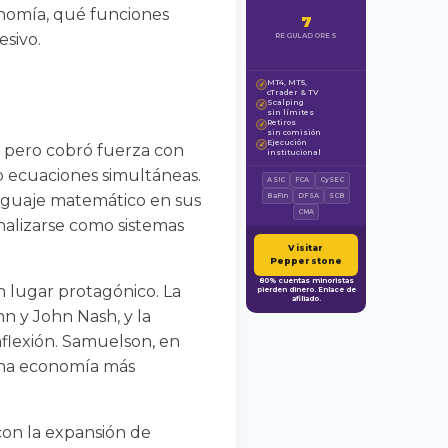
onomía, qué funciones
7
esivo.
REGULADORES
MT4, MT5,
✓
cTrader & TV
Scalping
✓
sin límites
Retiros
✓
sin comisión
Ejecución
✓
 pero cobró fuerza con
institucional
o ecuaciones simultáneas.
ASIC
FCA
CySEC
enguaje matemático en sus
BaFin
DFSA
SCB
CMA
nalizarse como sistemas
Visitar
Pepperstone
80% cuentas minoristas
n lugar protagónico. La
pierden dinero. Enlace de
afiliado.
n y John Nash, y la
flexión. Samuelson, en
e una economía más
con la expansión de