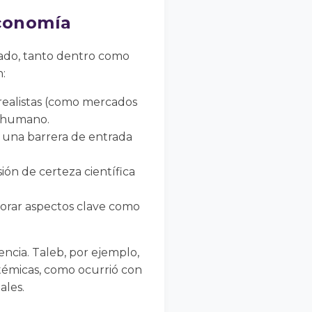
economía
nado, tanto dentro como
:
ealistas (como mercados
o humano.
n una barrera de entrada
ión de certeza científica
norar aspectos clave como
ncia. Taleb, por ejemplo,
stémicas, como ocurrió con
ales.