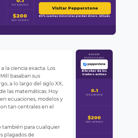
0.1
PIP EUR/USD
Visitar Pepperstone
$200
80% cuentas minoristas pierden dinero. Afiliado.
DEP. MÍNIMO
BROKER
PATROCINADO
a la ciencia exacta. Los
El broker de los
traders activos
Mill basaban sus
go, a lo largo del siglo XX,
0.1
 de las matemáticas. Hoy
PIP EUR/USD
a en ecuaciones, modelos y
ron tan centrales en el
$200
DEP. MÍNIMO
o también para cualquier
es plagados de