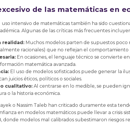
o excesivo de las matemáticas en 
el uso intensivo de matemáticas también ha sido cuestio
démica. Algunas de las críticas más frecuentes incluyen
 realidad:
Muchos modelos parten de supuestos poco r
talmente racionales) que no reflejan el comportamient
saria:
En ocasiones, el lenguaje técnico se convierte e
 formación matemática avanzada.
cia:
El uso de modelos sofisticados puede generar la ilus
n juicios éticos, políticos o sociales.
 cualitativo:
Al centrarse en lo medible, se pueden ig
tura o la historia económica.
ayek o Nassim Taleb han criticado duramente esta tende
nfianza en modelos matemáticos puede llevar a crisis si
008, donde modelos mal calibrados subestimaron riesgos re