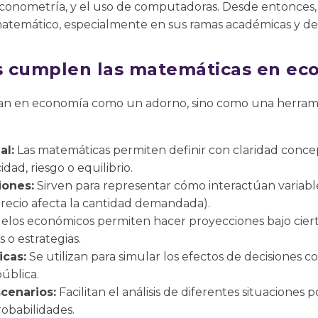
 econometría, y el uso de computadoras. Desde entonces,
atemático, especialmente en sus ramas académicas y de p
s cumplen las matemáticas en ec
san en economía como un adorno, sino como una herram
al:
Las matemáticas permiten definir con claridad conce
dad, riesgo o equilibrio.
iones:
Sirven para representar cómo interactúan variabl
precio afecta la cantidad demandada).
los económicos permiten hacer proyecciones bajo ciert
s o estrategias.
icas:
Se utilizan para simular los efectos de decisiones c
pública.
cenarios:
Facilitan el análisis de diferentes situaciones 
robabilidades.