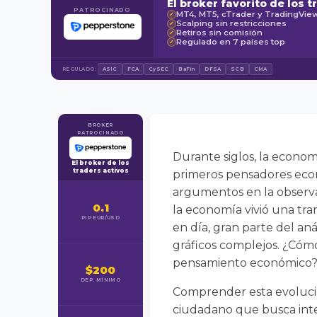
El broker favorito de los t
PATROCINADO
MT4, MT5, cTrader y TradingVie
✓
Scalping sin restricciones
✓
Retiros sin comisión
✓
Regulado en 7 países top
✓
REGULADO:
ASIC
FCA
CySEC
BaFin
DFSA
SCB
CMA
BROKER
PATROCINADO
Durante siglos, la economí
El broker de los
traders activos
primeros pensadores econ
argumentos en la observació
0.1
la economía vivió una tra
PIP EUR/USD
en día, gran parte del an
gráficos complejos. ¿Cómo
pensamiento económico
$200
DEP. MÍNIMO
Comprender esta evolució
ciudadano que busca inte