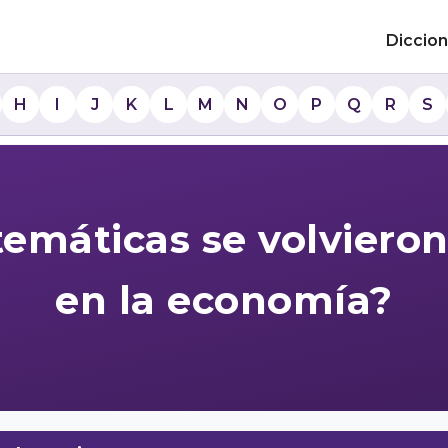
Diccion
H
I
J
K
L
M
N
O
P
Q
R
S
emáticas se volviero
en la economía?