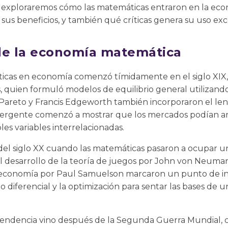
a, exploraremos cómo las matemáticas entraron en la ec
sus beneficios, y también qué críticas genera su uso exc
de la economía matemática
icas en economía comenzó tímidamente en el siglo XIX,
, quien formuló modelos de equilibrio general utilizand
 Pareto y Francis Edgeworth también incorporaron el l
 emergente comenzó a mostrar que los mercados podían a
es variables interrelacionadas.
 del siglo XX cuando las matemáticas pasaron a ocupar u
el desarrollo de la teoría de juegos por John von Neuman
oeconomía por Paul Samuelson marcaron un punto de in
ulo diferencial y la optimización para sentar las bases d
 tendencia vino después de la Segunda Guerra Mundial, 