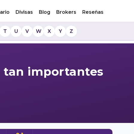
ario
Divisas
Blog
Brokers
Reseñas
T
U
V
W
X
Y
Z
n tan importantes