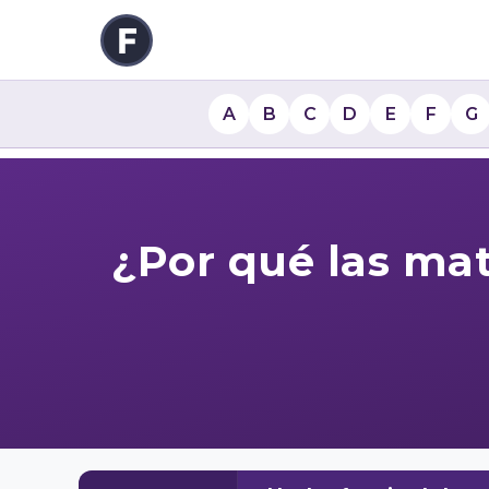
A
B
C
D
E
F
G
¿Por qué las mat