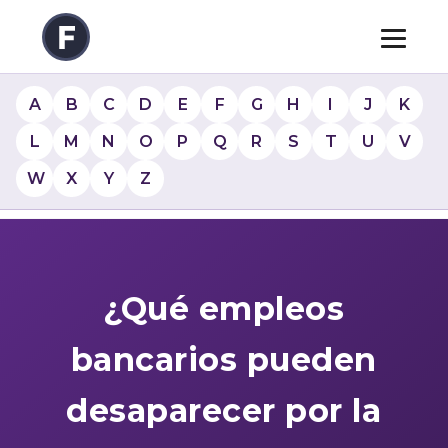
A
B
C
D
E
F
G
H
I
J
K
L
M
N
O
P
Q
R
S
T
U
V
W
X
Y
Z
¿Qué empleos
bancarios pueden
desaparecer por la