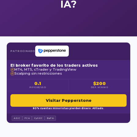
IA?
PATROCINADO
El broker favorito de los traders activos
MT4, MT5, cTrader y TradingView
✓
Scalping sin restricciones
✓
0.1
$200
PIP EUR/USD
DEP. MÍNIMO
Visitar Pepperstone
80% cuentas minoristas pierden dinero. Afiliado.
ASIC
FCA
CySEC
BaFin