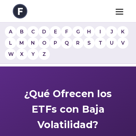
A
B
C
D
E
F
G
H
I
J
K
L
M
N
O
P
Q
R
S
T
U
V
W
X
Y
Z
¿Qué Ofrecen los
ETFs con Baja
Volatilidad?