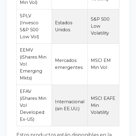
Min Vol)
SPLV
S&P 500
(Invesco
Estados
Low
S&P 500
Unidos
Volatility
Low Vol)
EEMV
(iShares Min
Mercados
MSCI EM
Vol
emergentes
Min Vol
Emerging
Mkts)
EFAV
(iShares Min
MSCI EAFE
Internacional
Vol
Min
(sin EE.UU.)
Developed
Volatility
Ex-US)
Estos productos están disponibles en la