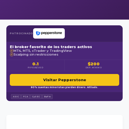
PATROCINADO
El broker favorito de los traders activos
MT4, MT5, cTrader y TradingView
✓
Scalping sin restricciones
✓
0.1
$200
PIP EUR/USD
DEP. MÍNIMO
Visitar Pepperstone
80% cuentas minoristas pierden dinero. Afiliado.
ASIC
FCA
CySEC
BaFin