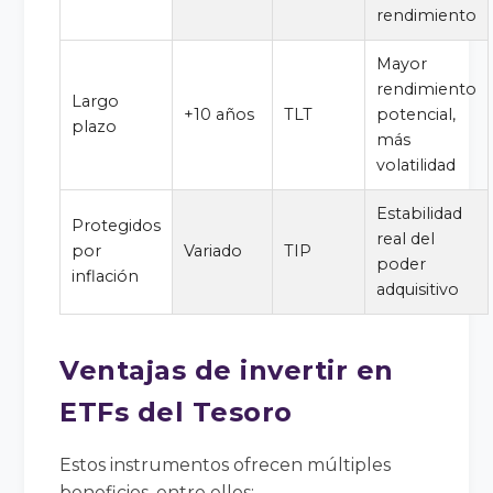
rendimiento
Mayor
rendimiento
Largo
+10 años
TLT
potencial,
plazo
más
volatilidad
Estabilidad
Protegidos
real del
por
Variado
TIP
poder
inflación
adquisitivo
Ventajas de invertir en
ETFs del Tesoro
Estos instrumentos ofrecen múltiples
beneficios, entre ellos: