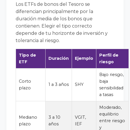
Los ETFs de bonos del Tesoro se
diferencian principalmente por la
duración media de los bonos que
contienen. Elegir el tipo correcto
depende de tu horizonte de inversión y
tolerancia al riesgo.
Tipo de
Perfil de
Duración
Ejemplo
ETF
riesgo
Bajo riesgo,
Corto
baja
1 a 3 años
SHY
plazo
sensibilidad
a tasas
Moderado,
equilibrio
Mediano
3 a 10
VGIT,
entre riesgo
plazo
años
IEF
y