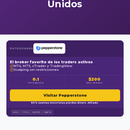
Unidos
PATROCINADO
El broker favorito de los traders activos
MT4, MT5, cTrader y TradingView
✓
Scalping sin restricciones
✓
0.1
$200
PIP EUR/USD
DEP. MÍNIMO
Visitar Pepperstone
80% cuentas minoristas pierden dinero. Afiliado.
ASIC
FCA
CySEC
BaFin