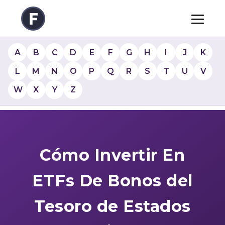
A
B
C
D
E
F
G
H
I
J
K
L
M
N
O
P
Q
R
S
T
U
V
W
X
Y
Z
Cómo Invertir En
ETFs De Bonos del
Tesoro de Estados