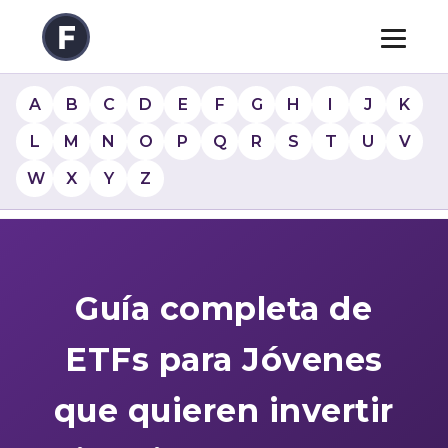
A
B
C
D
E
F
G
H
I
J
K
L
M
N
O
P
Q
R
S
T
U
V
W
X
Y
Z
Guía completa de
ETFs para Jóvenes
que quieren invertir