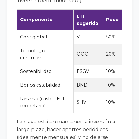
inversor (perfil moderado):
ETF
Componente
Peso
sugerido
Core global
VT
50%
Tecnología
QQQ
20%
crecimiento
Sostenibilidad
ESGV
10%
Bonos estabilidad
BND
10%
Reserva (cash o ETF
SHV
10%
monetario)
La clave está en mantener la inversión a
largo plazo, hacer aportes periódicos
(idealmente mensuales) y no dejarse