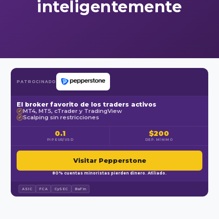
inteligentemente
PATROCINADO
El broker favorito de los traders activos
MT4, MT5, cTrader y TradingView
✓
Scalping sin restricciones
✓
0.1
$200
PIP EUR/USD
DEP. MÍNIMO
Visitar Pepperstone
80% cuentas minoristas pierden dinero. Afiliado.
ASIC
FCA
CySEC
BaFin