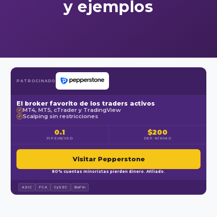
y ejemplos
PATROCINADO
El broker favorito de los traders activos
MT4, MT5, cTrader y TradingView
✓
Scalping sin restricciones
✓
0.1
$200
PIP EUR/USD
DEP. MÍNIMO
Visitar Pepperstone
80% cuentas minoristas pierden dinero. Afiliado.
ASIC
FCA
CySEC
BaFin