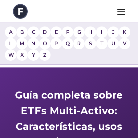
A
B
C
D
E
F
G
H
I
J
K
L
M
N
O
P
Q
R
S
T
U
V
W
X
Y
Z
Guía completa sobre
ETFs Multi-Activo:
Características, usos