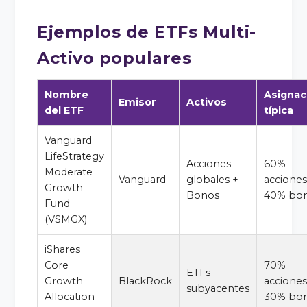
Ejemplos de ETFs Multi-
Activo populares
Nombre
Asignac
Emisor
Activos
del ETF
típica
Vanguard
LifeStrategy
Acciones
60%
Moderate
Vanguard
globales +
acciones
Growth
Bonos
40% bo
Fund
(VSMGX)
iShares
Core
70%
ETFs
Growth
BlackRock
acciones
subyacentes
Allocation
30% bo