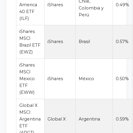
Chile,
America
iShares
0.49%
Colombia y
40 ETF
Perú
(ILF)
iShares
MSCI
iShares
Brasil
0.57%
Brazil ETF
(EWZ)
iShares
MSCI
Mexico
iShares
México
0.50%
ETF
(EWW)
Global X
MSCI
Argentina
Global X
Argentina
0.59%
ETF
(ARGT)