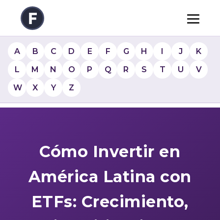
A
B
C
D
E
F
G
H
I
J
K
L
M
N
O
P
Q
R
S
T
U
V
W
X
Y
Z
Cómo Invertir en
América Latina con
ETFs: Crecimiento,