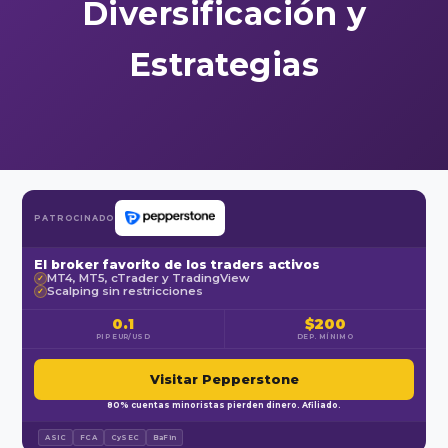
Diversificación y
Estrategias
PATROCINADO
El broker favorito de los traders activos
MT4, MT5, cTrader y TradingView
✓
Scalping sin restricciones
✓
0.1
$200
PIP EUR/USD
DEP. MÍNIMO
Visitar Pepperstone
80% cuentas minoristas pierden dinero. Afiliado.
ASIC
FCA
CySEC
BaFin