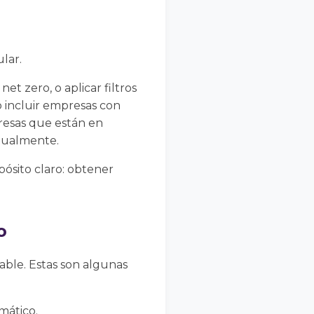
lar.
et zero, o aplicar filtros
lo incluir empresas con
resas que están en
ctualmente.
pósito claro: obtener
o
able. Estas son algunas
mático.