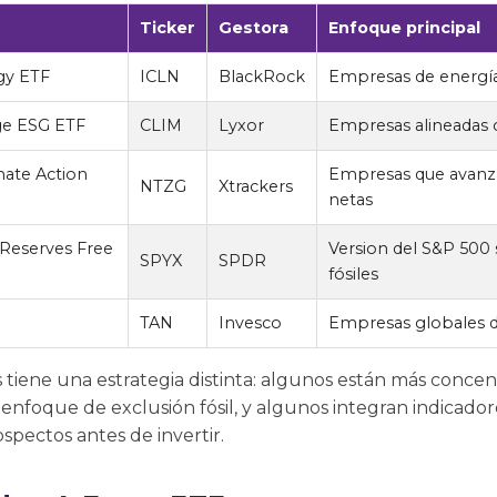
Ticker
Gestora
Enfoque principal
gy ETF
ICLN
BlackRock
Empresas de energía 
ge ESG ETF
CLIM
Lyxor
Empresas alineadas 
mate Action
Empresas que avanza
NTZG
Xtrackers
netas
 Reserves Free
Version del S&P 500
SPYX
SPDR
fósiles
TAN
Invesco
Empresas globales de
 tiene una estrategia distinta: algunos están más conce
 enfoque de exclusión fósil, y algunos integran indicado
ospectos antes de invertir.