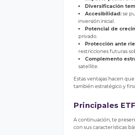
Diversificación tem
Accesibilidad:
se pu
inversión inicial.
Potencial de creci
privado.
Protección ante rie
restricciones futuras s
Complemento estra
satellite.
Estas ventajas hacen que l
también estratégico y fin
Principales ET
A continuación, te prese
con sus características bás