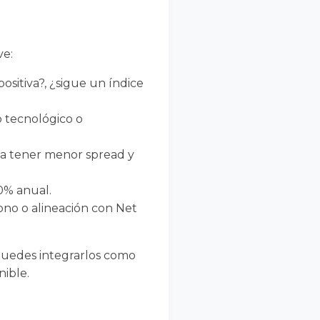
ve:
positiva?, ¿sigue un índice
o tecnológico o
 a tener menor spread y
60% anual.
bono o alineación con Net
 Puedes integrarlos como
nible.