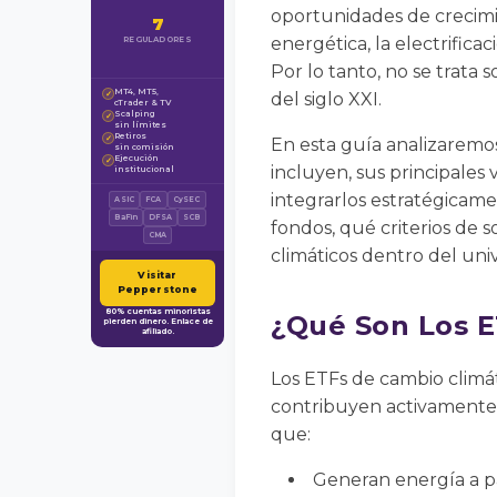
oportunidades de crecimi
7
energética, la electrifica
REGULADORES
Por lo tanto, no se trata
MT4, MT5,
✓
del siglo XXI.
cTrader & TV
Scalping
✓
sin límites
Retiros
✓
En esta guía analizaremo
sin comisión
Ejecución
✓
incluyen, sus principales
institucional
integrarlos estratégicame
ASIC
FCA
CySEC
BaFin
DFSA
SCB
fondos, qué criterios de s
CMA
climáticos dentro del uni
Visitar
Pepperstone
80% cuentas minoristas
¿Qué Son Los E
pierden dinero. Enlace de
afiliado.
Los ETFs de cambio climát
contribuyen activamente a
que:
Generan energía a pa