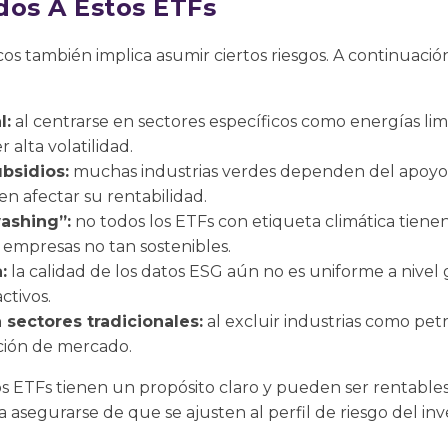
dos A Estos ETFs
cos también implica asumir ciertos riesgos. A continuación
l:
al centrarse en sectores específicos como energías lim
 alta volatilidad.
bsidios:
muchas industrias verdes dependen del apoy
n afectar su rentabilidad.
ashing”:
no todos los ETFs con etiqueta climática tiene
 empresas no tan sostenibles.
:
la calidad de los datos ESG aún no es uniforme a nivel
ctivos.
 sectores tradicionales:
al excluir industrias como petr
ación de mercado.
os ETFs tienen un propósito claro y pueden ser rentable
 asegurarse de que se ajusten al perfil de riesgo del inv