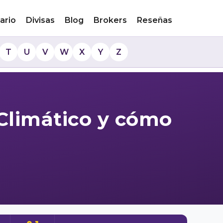
ario
Divisas
Blog
Brokers
Reseñas
T
U
V
W
X
Y
Z
Climático y cómo