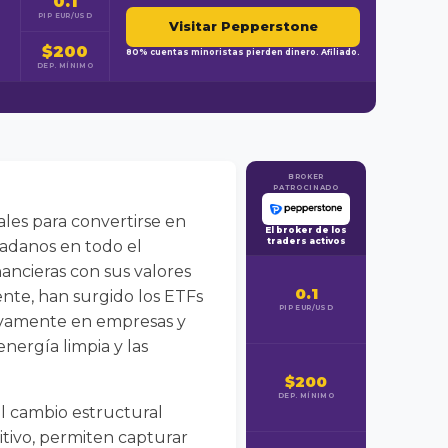
0.1
PIP EUR/USD
Visitar Pepperstone
$200
80% cuentas minoristas pierden dinero. Afiliado.
DEP. MÍNIMO
BROKER
PATROCINADO
ales para convertirse en
El broker de los
traders activos
dadanos en todo el
ancieras con sus valores
0.1
nte, han surgido los ETFs
PIP EUR/USD
sivamente en empresas y
nergía limpia y las
$200
DEP. MÍNIMO
el cambio estructural
tivo, permiten capturar