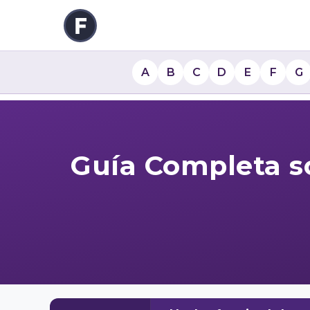
A
B
C
D
E
F
G
Guía Completa s