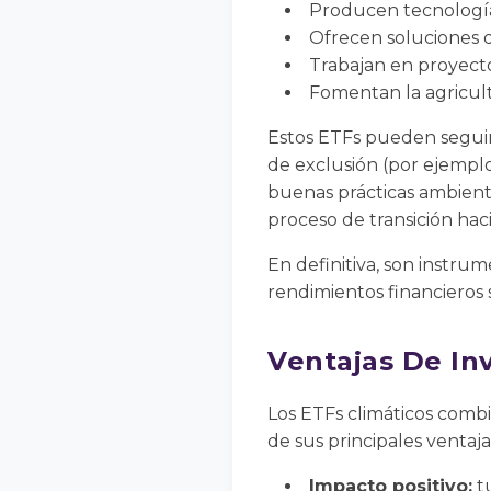
Producen tecnología 
Ofrecen soluciones d
Trabajan en proyect
Fomentan la agricult
Estos ETFs pueden seguir í
de exclusión (por ejemplo,
buenas prácticas ambient
proceso de transición ha
En definitiva, son instru
rendimientos financieros 
Ventajas De In
Los ETFs climáticos combi
de sus principales ventaja
Impacto positivo:
tu