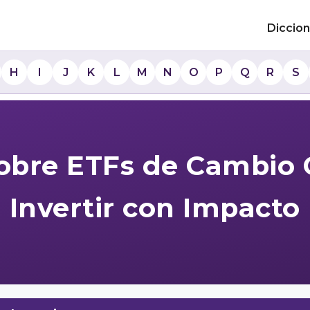
Diccion
H
I
J
K
L
M
N
O
P
Q
R
S
obre ETFs de Cambio 
Invertir con Impacto