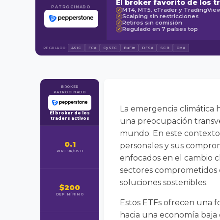
El broker favorito de los t
PATROCINADO
MT4, MT5, cTrader y TradingVie
✓
Scalping sin restricciones
✓
Retiros sin comisión
✓
Regulado en 7 países top
✓
REGULADO:
ASIC
FCA
CySEC
BaFin
DFSA
SCB
CMA
BROKER
PATROCINADO
La emergencia climática h
El broker de los
traders activos
una preocupación transve
mundo. En este contexto, 
0.1
personales y sus comprom
PIP EUR/USD
enfocados en el cambio c
sectores comprometidos con
soluciones sostenibles.
$200
DEP. MÍNIMO
Estos ETFs ofrecen una for
hacia una economía baja 