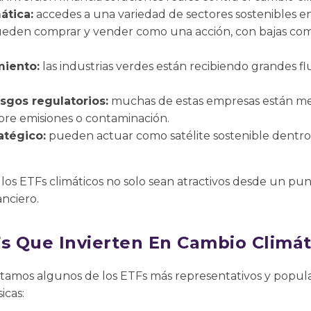
ática:
accedes a una variedad de sectores sostenibles e
eden comprar y vender como una acción, con bajas com
miento:
las industrias verdes están recibiendo grandes flu
sgos regulatorios:
muchas de estas empresas están me
obre emisiones o contaminación.
tégico:
pueden actuar como satélite sostenible dentro 
os ETFs climáticos no solo sean atractivos desde un punto
anciero.
Fs Que Invierten En Cambio Climát
ntamos algunos de los ETFs más representativos y popula
icas: