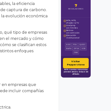
les, la eficiencia
7
as de captura de carbono.
REGULADORES
or la evolución económica
MT4, MT5,
✓
cTrader & TV
Scalping
✓
sin límites
Retiros
✓
co, qué tipo de empresas
sin comisión
Ejecución
✓
es en el mercado y cómo
institucional
cómo se clasifican estos
ASIC
FCA
CySEC
BaFin
DFSA
SCB
distintos enfoques
CMA
Visitar
Pepperstone
80% cuentas minoristas
pierden dinero. Enlace de
afiliado.
ir en empresas que
uede incluir compañías
trica.