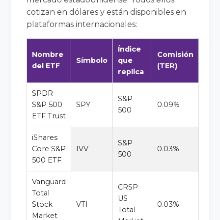
cotizan en dólares y están disponibles en
plataformas internacionales:
Índice
Nombre
Comisión
Símbolo
que
del ETF
(TER)
replica
SPDR
S&P
S&P 500
SPY
0.09%
500
ETF Trust
iShares
S&P
Core S&P
IVV
0.03%
500
500 ETF
Vanguard
CRSP
Total
US
Stock
VTI
0.03%
Total
Market