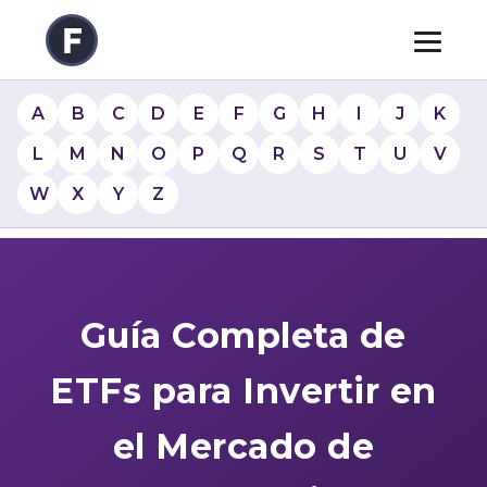
A
B
C
D
E
F
G
H
I
J
K
L
M
N
O
P
Q
R
S
T
U
V
W
X
Y
Z
Guía Completa de
ETFs para Invertir en
el Mercado de