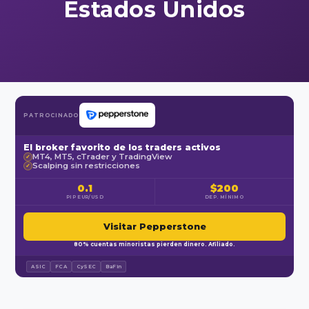
Estados Unidos
PATROCINADO
El broker favorito de los traders activos
MT4, MT5, cTrader y TradingView
✓
Scalping sin restricciones
✓
0.1
$200
PIP EUR/USD
DEP. MÍNIMO
Visitar Pepperstone
80% cuentas minoristas pierden dinero. Afiliado.
ASIC
FCA
CySEC
BaFin