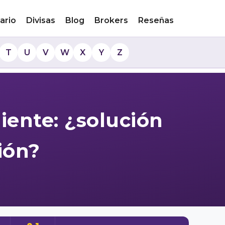
ario
Divisas
Blog
Brokers
Reseñas
T
U
V
W
X
Y
Z
liente: ¿solución
ión?