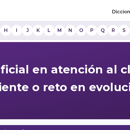
Diccion
H
I
J
K
L
M
N
O
P
Q
R
S
ificial en atención al c
ciente o reto en evoluc