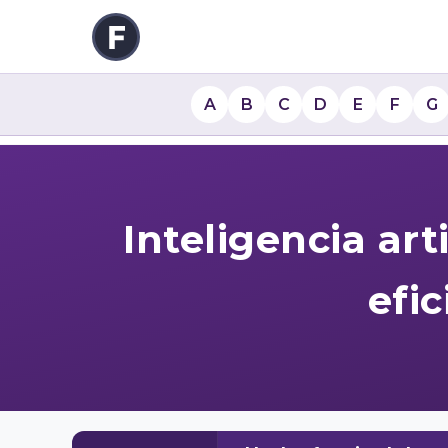
A
B
C
D
E
F
G
Inteligencia art
efi