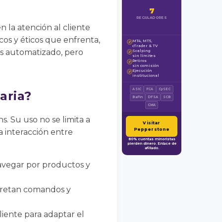
7
REGULADORES
n la atención al cliente
icos y éticos que enfrenta,
MT4, MT5,
✓
cTrader & TV
ás automatizado, pero
Scalping
✓
sin límites
Retiros
✓
sin comisión
Ejecución
✓
institucional
ASIC
FCA
CySEC
aria?
BaFin
DFSA
SCB
CMA
s. Su uso no se limita a
Visitar
Pepperstone
a interacción entre
80% cuentas minoristas
pierden dinero. Enlace de
afiliado.
vegar por productos y
rpretan comandos y
liente para adaptar el