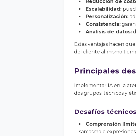
Reducción de cost
Escalabilidad:
puede
Personalización:
ada
Consistencia:
garant
Análisis de datos:
d
Estas ventajas hacen que l
del cliente al mismo tiem
Principales des
Implementar IA en la aten
dos grupos: técnicos y éti
Desafíos técnico
Comprensión limita
sarcasmo o expresiones 