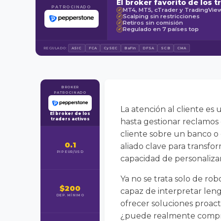
El broker favorito de los t
PATROCINADO
MT4, MT5, cTrader y TradingVie
✓
Scalping sin restricciones
✓
Retiros sin comisión
✓
Regulado en 7 países top
✓
REGULADO:
ASIC
FCA
CySEC
BaFin
DFSA
SCB
CMA
BROKER
PATROCINADO
La atención al cliente es 
El broker de los
traders activos
hasta gestionar reclamos 
cliente sobre un banco o e
0.1
aliado clave para transfor
PIP EUR/USD
capacidad de personalizar
Ya no se trata solo de ro
$200
capaz de interpretar len
DEP. MÍNIMO
ofrecer soluciones proac
¿puede realmente compre