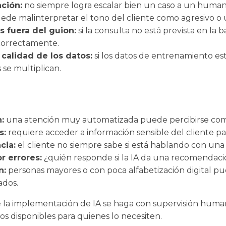
ación:
no siempre logra escalar bien un caso a un human
de malinterpretar el tono del cliente como agresivo o 
s fuera del guion:
si la consulta no está prevista en la 
correctamente.
calidad de los datos:
si los datos de entrenamiento es
 se multiplican.
:
una atención muy automatizada puede percibirse como
s:
requiere acceder a información sensible del cliente p
cia:
el cliente no siempre sabe si está hablando con una
r errores:
¿quién responde si la IA da una recomendac
n:
personas mayores o con poca alfabetización digital pu
ados.
 la implementación de IA se haga con supervisión humana
vos disponibles para quienes lo necesiten.