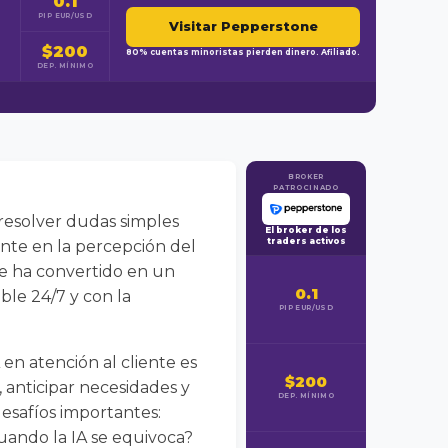
0.1
PIP EUR/USD
Visitar Pepperstone
$200
80% cuentas minoristas pierden dinero. Afiliado.
DEP. MÍNIMO
BROKER
PATROCINADO
e resolver dudas simples
El broker de los
traders activos
ente en la percepción del
) se ha convertido en un
0.1
ible 24/7 y con la
PIP EUR/USD
en atención al cliente es
$200
 anticipar necesidades y
DEP. MÍNIMO
esafíos importantes:
ando la IA se equivoca?