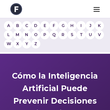
A
B
C
D
E
F
G
H
I
J
K
L
M
N
O
P
Q
R
S
T
U
V
W
X
Y
Z
Cómo la Inteligencia
Artificial Puede
Prevenir Decisiones