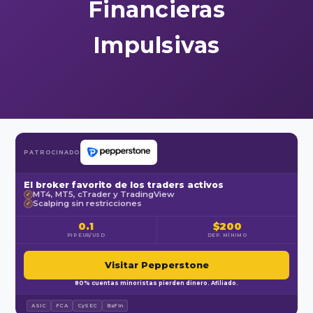
Financieras
Impulsivas
PATROCINADO
El broker favorito de los traders activos
MT4, MT5, cTrader y TradingView
✓
Scalping sin restricciones
✓
0.1
$200
PIP EUR/USD
DEP. MÍNIMO
Visitar Pepperstone
80% cuentas minoristas pierden dinero. Afiliado.
ASIC
FCA
CySEC
BaFin