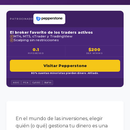
PATROCINADO
El broker favorito de los traders activos
MT4, MT5, cTrader y TradingView
✓
Scalping sin restricciones
✓
0.1
$200
PIP EUR/USD
DEP. MÍNIMO
Visitar Pepperstone
80% cuentas minoristas pierden dinero. Afiliado.
ASIC
FCA
CySEC
BaFin
En el mundo de las inversiones, elegir
quién (o qué) gestiona tu dinero es una