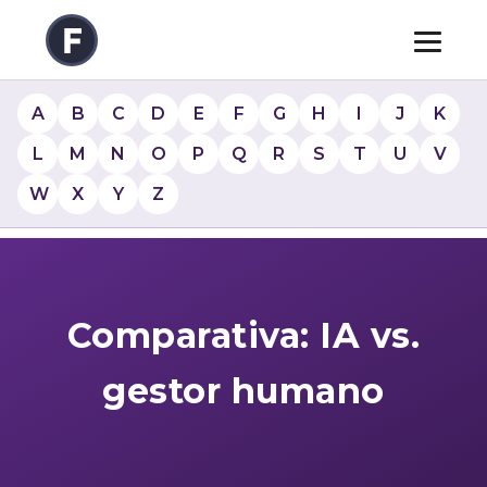
A
B
C
D
E
F
G
H
I
J
K
L
M
N
O
P
Q
R
S
T
U
V
W
X
Y
Z
Comparativa: IA vs.
gestor humano