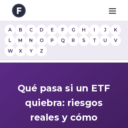
A
B
C
D
E
F
G
H
I
J
K
L
M
N
O
P
Q
R
S
T
U
V
W
X
Y
Z
Qué pasa si un ETF
quiebra: riesgos
reales y cómo