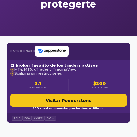
protegerte
PATROCINADO
El broker favorito de los traders activos
MT4, MT5, cTrader y TradingView
✓
Scalping sin restricciones
✓
0.1
$200
PIP EUR/USD
DEP. MÍNIMO
Visitar Pepperstone
80% cuentas minoristas pierden dinero. Afiliado.
ASIC
FCA
CySEC
BaFin