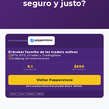
seguro y justo?
PATROCINADO
El broker favorito de los traders activos
MT4, MT5, cTrader y TradingView
✓
Scalping sin restricciones
✓
0.1
$200
PIP EUR/USD
DEP. MÍNIMO
Visitar Pepperstone
80% cuentas minoristas pierden dinero. Afiliado.
ASIC
FCA
CySEC
BaFin