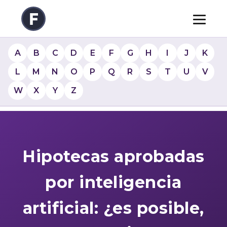
A
B
C
D
E
F
G
H
I
J
K
L
M
N
O
P
Q
R
S
T
U
V
W
X
Y
Z
Hipotecas aprobadas
por inteligencia
artificial: ¿es posible,