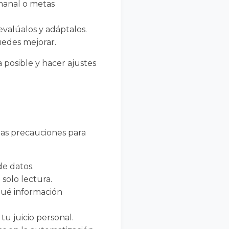
manal o metas
evalúalos y adáptalos.
uedes mejorar.
posible y hacer ajustes
tas precauciones para
e datos.
solo lectura.
qué información
u juicio personal.