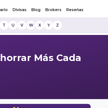
ario
Divisas
Blog
Brokers
Reseñas
T
U
V
W
X
Y
Z
Ahorrar Más Cada