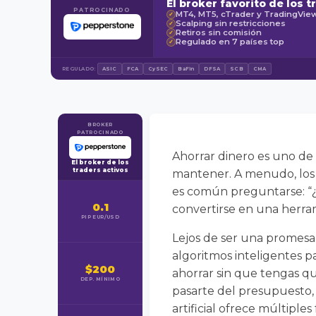
El broker favorito de los t
PATROCINADO
MT4, MT5, cTrader y TradingVie
✓
Scalping sin restricciones
✓
Retiros sin comisión
✓
Regulado en 7 países top
✓
REGULADO:
ASIC
FCA
CySEC
BaFin
DFSA
SCB
CMA
BROKER
PATROCINADO
Ahorrar dinero es uno de 
El broker de los
traders activos
mantener. A menudo, los 
es común preguntarse: “¿en
0.1
convertirse en una herra
PIP EUR/USD
Lejos de ser una promesa f
algoritmos inteligentes pa
$200
ahorrar sin que tengas qu
DEP. MÍNIMO
pasarte del presupuesto, 
artificial ofrece múltiple