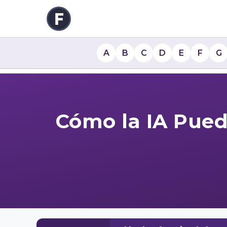
A
B
C
D
E
F
G
Cómo la IA Pued