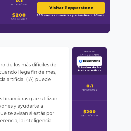
0.1
PIP EUR/USD
Visitar Pepperstone
$200
80% cuentas minoristas pierden dinero. Afiliado.
DEP. MÍNIMO
BROKER
PATROCINADO
o de los más difíciles de
El broker de los
traders activos
uando llega fin de mes,
a artificial (IA) puede
0.1
PIP EUR/USD
s financieras que utilizan
siones y ayudarte a
$200
e te avisan si estás por
DEP. MÍNIMO
encia, la inteligencia