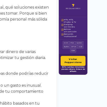
7
al, qué soluciones existen
REGULADORES
nes tomar. Porque si bien
nomía personal más sólida
MT4, MT5,
✓
cTrader & TV
Scalping
✓
sin límites
Retiros
✓
sin comisión
Ejecución
✓
institucional
ASIC
FCA
CySEC
BaFin
DFSA
SCB
ar dinero de varias
CMA
mizar tu gestión diaria.
Visitar
Pepperstone
80% cuentas minoristas
pierden dinero. Enlace de
afiliado.
as donde podrías reducir
o un gasto es inusual.
 de tu comportamiento
hábito basados en tu