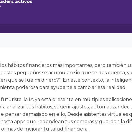
raders activos
w
los hábitos financieros más importantes, pero también un
gastos pequeños se acumulan sin que te des cuenta, y c
 qué se fue mi dinero?”. En este contexto, la inteligenci
mienta poderosa para ayudarte a cambiar esa realidad.
uturista, la IA ya está presente en múltiples aplicacione
ra analizar tus hábitos, sugerir ajustes, automatizar deci
e pensar demasiado en ello. Desde asistentes virtuales qu
hasta apps que redondean tus compras y guardan la difer
s formas de mejorar tu salud financiera.