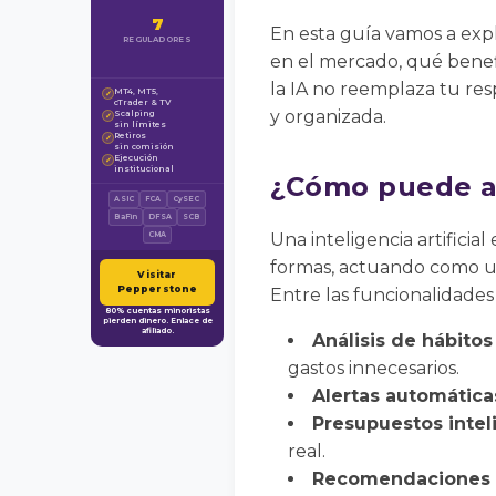
7
En esta guía vamos a expl
REGULADORES
en el mercado, qué benefi
la IA no reemplaza tu res
MT4, MT5,
✓
cTrader & TV
y organizada.
Scalping
✓
sin límites
Retiros
✓
sin comisión
Ejecución
✓
institucional
¿Cómo puede ay
ASIC
FCA
CySEC
BaFin
DFSA
SCB
Una inteligencia artifici
CMA
formas, actuando como un 
Visitar
Pepperstone
Entre las funcionalidade
80% cuentas minoristas
pierden dinero. Enlace de
afiliado.
Análisis de hábitos
gastos innecesarios.
Alertas automática
Presupuestos intel
real.
Recomendaciones p