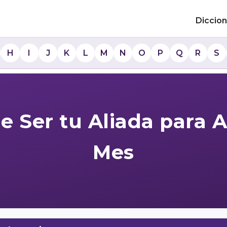
Diccion
H
I
J
K
L
M
N
O
P
Q
R
S
e Ser tu Aliada para 
Mes