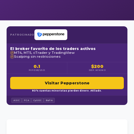
PATROCINADO
El broker favorito de los traders activos
MT4, MT5, cTrader y TradingView
✓
Scalping sin restricciones
✓
0.1
$200
PIP EUR/USD
DEP. MÍNIMO
Visitar Pepperstone
80% cuentas minoristas pierden dinero. Afiliado.
ASIC
FCA
CySEC
BaFin