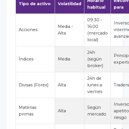
Horario
Recom
Tipo de activo
Volatilidad
habitual
para
09:30 -
Invers
Media -
16:00
Acciones
interm
Alta
(mercado
avanza
local)
24h
Princip
Índices
Media
(según
expert
broker)
24h de
Divisas (Forex)
Alta
lunes a
Traders
viernes
Invers
Materias
Según
Alta
apetito
primas
mercado
riesgo