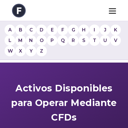
A
B
C
D
E
F
G
H
I
J
K
L
M
N
O
P
Q
R
S
T
U
V
W
X
Y
Z
Activos Disponibles
para Operar Mediante
CFDs