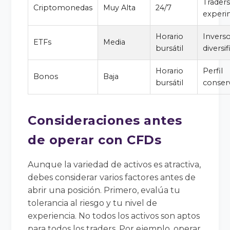
Trader
Criptomonedas
Muy Alta
24/7
experi
Horario
Invers
ETFs
Media
bursátil
diversi
Horario
Perfil
Bonos
Baja
bursátil
conser
Consideraciones antes
de operar con CFDs
Aunque la variedad de activos es atractiva,
debes considerar varios factores antes de
abrir una posición. Primero, evalúa tu
tolerancia al riesgo y tu nivel de
experiencia. No todos los activos son aptos
para todos los traders. Por ejemplo, operar