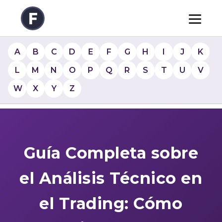
A
B
C
D
E
F
G
H
I
J
K
L
M
N
O
P
Q
R
S
T
U
V
W
X
Y
Z
Guía Completa sobre
el Análisis Técnico en
el Trading: Cómo