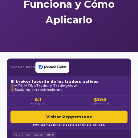
Funciona y Cómo
Aplicarlo
PATROCINADO
El broker favorito de los traders activos
MT4, MT5, cTrader y TradingView
✓
Scalping sin restricciones
✓
0.1
$200
PIP EUR/USD
DEP. MÍNIMO
Visitar Pepperstone
80% cuentas minoristas pierden dinero. Afiliado.
ASIC
FCA
CySEC
BaFin