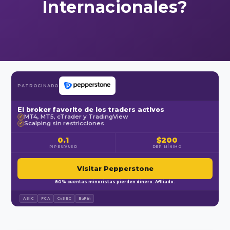
Internacionales?
PATROCINADO
El broker favorito de los traders activos
MT4, MT5, cTrader y TradingView
✓
Scalping sin restricciones
✓
0.1
$200
PIP EUR/USD
DEP. MÍNIMO
Visitar Pepperstone
80% cuentas minoristas pierden dinero. Afiliado.
ASIC
FCA
CySEC
BaFin