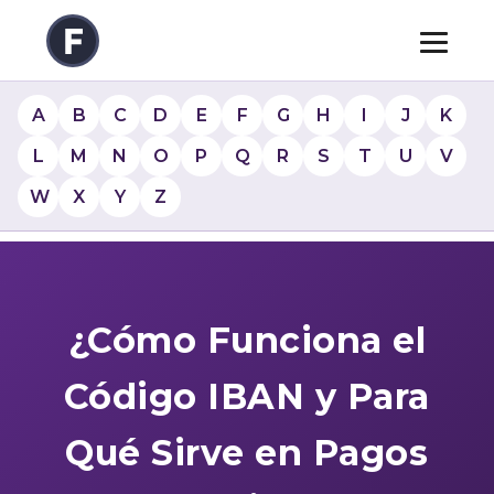
A
B
C
D
E
F
G
H
I
J
K
L
M
N
O
P
Q
R
S
T
U
V
W
X
Y
Z
¿Cómo Funciona el
Código IBAN y Para
Qué Sirve en Pagos