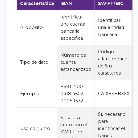
Característica
IBAN
SWIFT/BIC
Identificar
Identificar
una cuenta
Propósito
una entidad
bancaria
bancaria
específica
Código
Número de
alfanumérico
Tipo de dato
cuenta
de 8 u 11
estandarizado
caracteres
ES91 2100
Ejemplo
0418 4502
CAIXESBBXXX
0005 1332
Sí, necesario
Sí, se usa
para
junto con el
Uso conjunto
identificar el
SWIFT en
banco