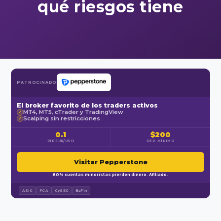
qué riesgos tiene
PATROCINADO
El broker favorito de los traders activos
MT4, MT5, cTrader y TradingView
✓
Scalping sin restricciones
✓
0.1
$200
PIP EUR/USD
DEP. MÍNIMO
Visitar Pepperstone
80% cuentas minoristas pierden dinero. Afiliado.
ASIC
FCA
CySEC
BaFin