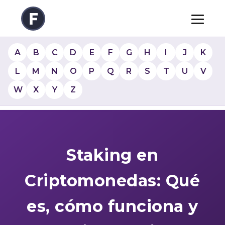
A
B
C
D
E
F
G
H
I
J
K
L
M
N
O
P
Q
R
S
T
U
V
W
X
Y
Z
Staking en
Criptomonedas: Qué
es, cómo funciona y