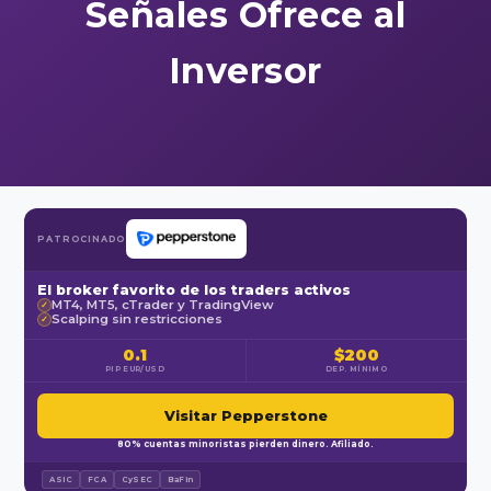
Señales Ofrece al
Inversor
PATROCINADO
El broker favorito de los traders activos
MT4, MT5, cTrader y TradingView
✓
Scalping sin restricciones
✓
0.1
$200
PIP EUR/USD
DEP. MÍNIMO
Visitar Pepperstone
80% cuentas minoristas pierden dinero. Afiliado.
ASIC
FCA
CySEC
BaFin