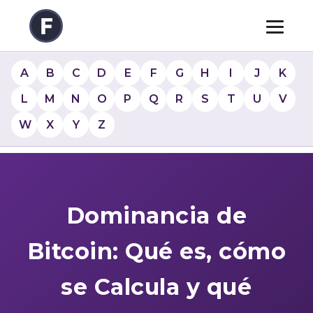
A
B
C
D
E
F
G
H
I
J
K
L
M
N
O
P
Q
R
S
T
U
V
W
X
Y
Z
Dominancia de
Bitcoin: Qué es, cómo
se Calcula y qué