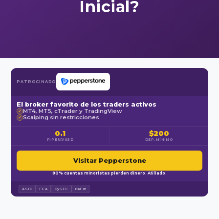
Inicial?
PATROCINADO
El broker favorito de los traders activos
MT4, MT5, cTrader y TradingView
✓
Scalping sin restricciones
✓
0.1
$200
PIP EUR/USD
DEP. MÍNIMO
Visitar Pepperstone
80% cuentas minoristas pierden dinero. Afiliado.
ASIC
FCA
CySEC
BaFin