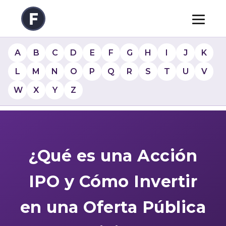
A
B
C
D
E
F
G
H
I
J
K
L
M
N
O
P
Q
R
S
T
U
V
W
X
Y
Z
¿Qué es una Acción
IPO y Cómo Invertir
en una Oferta Pública