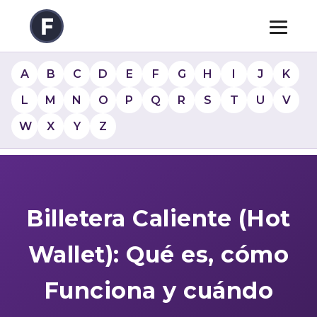
A
B
C
D
E
F
G
H
I
J
K
L
M
N
O
P
Q
R
S
T
U
V
W
X
Y
Z
Billetera Caliente (Hot
Wallet): Qué es, cómo
Funciona y cuándo