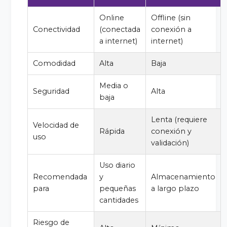
Online
Offline (sin
Conectividad
(conectada
conexión a
a internet)
internet)
Comodidad
Alta
Baja
Media o
Seguridad
Alta
baja
Lenta (requiere
Velocidad de
Rápida
conexión y
uso
validación)
Uso diario
Recomendada
y
Almacenamiento
para
pequeñas
a largo plazo
cantidades
Riesgo de