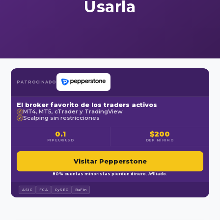
Usarla
PATROCINADO
El broker favorito de los traders activos
MT4, MT5, cTrader y TradingView
✓
Scalping sin restricciones
✓
0.1
$200
PIP EUR/USD
DEP. MÍNIMO
Visitar Pepperstone
80% cuentas minoristas pierden dinero. Afiliado.
ASIC
FCA
CySEC
BaFin