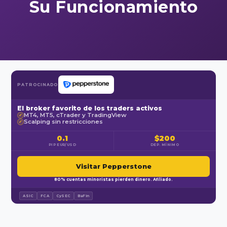
Su Funcionamiento
PATROCINADO
El broker favorito de los traders activos
MT4, MT5, cTrader y TradingView
✓
Scalping sin restricciones
✓
0.1
$200
PIP EUR/USD
DEP. MÍNIMO
Visitar Pepperstone
80% cuentas minoristas pierden dinero. Afiliado.
ASIC
FCA
CySEC
BaFin