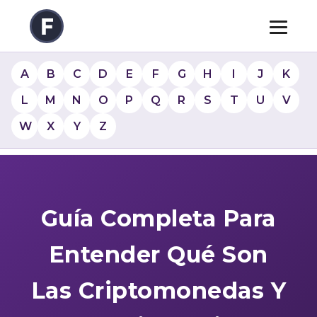
A
B
C
D
E
F
G
H
I
J
K
L
M
N
O
P
Q
R
S
T
U
V
W
X
Y
Z
Guía Completa Para
Entender Qué Son
Las Criptomonedas Y