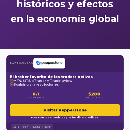
históricos y efectos
en la economía global
PATROCINADO
El broker favorito de los traders activos
MT4, MT5, cTrader y TradingView
✓
Scalping sin restricciones
✓
0.1
$200
PIP EUR/USD
DEP. MÍNIMO
Visitar Pepperstone
80% cuentas minoristas pierden dinero. Afiliado.
ASIC
FCA
CySEC
BaFin