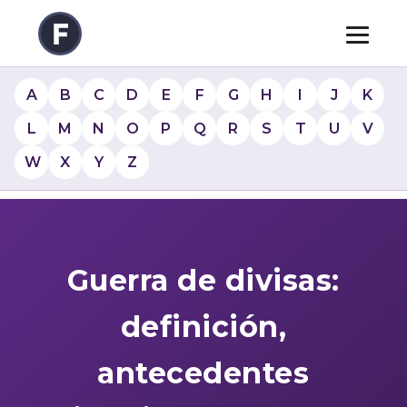
A
B
C
D
E
F
G
H
I
J
K
L
M
N
O
P
Q
R
S
T
U
V
W
X
Y
Z
Guerra de divisas:
definición,
antecedentes