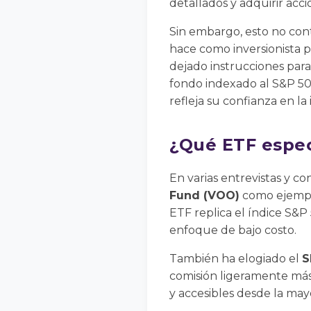
detallados y adquirir acc
Sin embargo, esto no con
hace como inversionista p
dejado instrucciones para
fondo indexado al S&P 50
refleja su confianza en la
¿Qué ETF espec
En varias entrevistas y 
Fund (VOO)
como ejemplo
ETF replica el índice S&P
enfoque de bajo costo.
También ha elogiado el
S
comisión ligeramente más
y accesibles desde la may