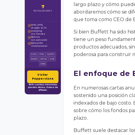
largo plazo y cómo puedes
7
abordaremos cómo se dife
REGULADORES
que toma como CEO de B
MT4, MT5,
✓
cTrader & TV
Si bien Buffett ha sido hi
Scalping
✓
sin límites
Retiros
✓
tiene un peso fundamental
sin comisión
Ejecución
✓
productos adecuados, sin
institucional
poderosa para construir r
ASIC
FCA
CySEC
BaFin
DFSA
SCB
CMA
El enfoque de 
Visitar
Pepperstone
80% cuentas minoristas
En numerosas cartas anual
pierden dinero. Enlace de
afiliado.
sostenido una posición cla
indexados de bajo costo. 
sobre cómo los fondos pas
plazo.
Buffett suele destacar lo