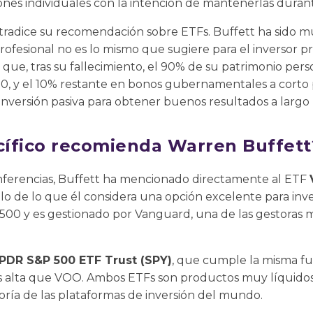
iones individuales con la intención de mantenerlas duran
tradice su recomendación sobre ETFs. Buffett ha sido mu
rofesional no es lo mismo que sugiere para el inversor p
 que, tras su fallecimiento, el 90% de su patrimonio pers
0, y el 10% restante en bonos gubernamentales a corto p
 inversión pasiva para obtener buenos resultados a largo 
ífico recomienda Warren Buffett
conferencias, Buffett ha mencionado directamente al ETF
 de lo que él considera una opción excelente para inver
 500 y es gestionado por Vanguard, una de las gestoras 
PDR S&P 500 ETF Trust (SPY)
, que cumple la misma f
 alta que VOO. Ambos ETFs son productos muy líquidos
oría de las plataformas de inversión del mundo.