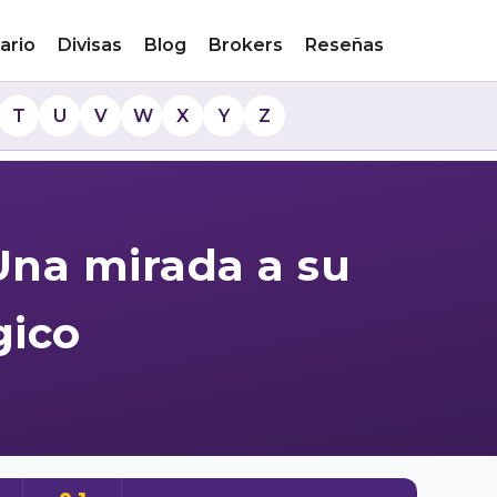
ario
Divisas
Blog
Brokers
Reseñas
T
U
V
W
X
Y
Z
Una mirada a su
gico