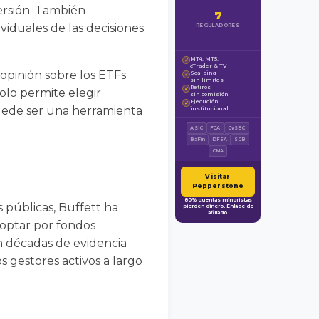
ersión. También
7
iduales de las decisiones
REGULADORES
MT4, MT5,
✓
cTrader & TV
 opinión sobre los ETFs
Scalping
✓
sin límites
Retiros
✓
olo permite elegir
sin comisión
Ejecución
✓
uede ser una herramienta
institucional
ASIC
FCA
CySEC
BaFin
DFSA
SCB
CMA
Visitar
Pepperstone
80% cuentas minoristas
 públicas, Buffett ha
pierden dinero. Enlace de
afiliado.
n optar por fondos
en décadas de evidencia
s gestores activos a largo