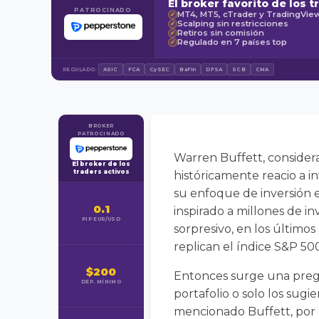
El broker favorito de los t
PATROCINADO
MT4, MT5, cTrader y TradingVie
✓
Scalping sin restricciones
✓
Retiros sin comisión
✓
Regulado en 7 países top
✓
REGULADO:
ASIC
FCA
CySEC
BaFin
DFSA
SCB
CMA
BROKER
PATROCINADO
Warren Buffett, considera
El broker de los
traders activos
históricamente reacio a 
su enfoque de inversión e
0.1
inspirado a millones de 
PIP EUR/USD
sorpresivo, en los últim
replican el índice S&P 500
$200
Entonces surge una preg
DEP. MÍNIMO
portafolio o solo los sug
mencionado Buffett, por q