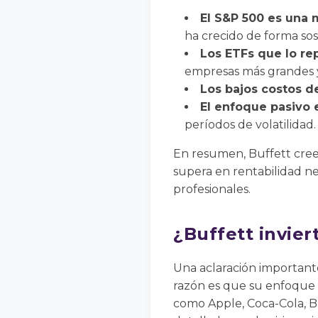
El S&P 500 es una 
ha crecido de forma sos
Los ETFs que lo re
empresas más grandes y
Los bajos costos d
El enfoque pasivo 
períodos de volatilidad.
En resumen, Buffett cre
supera en rentabilidad ne
profesionales.
¿Buffett invie
Una aclaración important
razón es que su enfoque 
como Apple, Coca-Cola, Ba