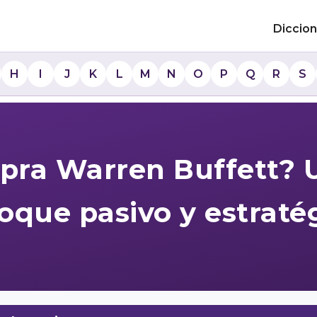
Diccion
H
I
J
K
L
M
N
O
P
Q
R
S
ra Warren Buffett? 
oque pasivo y estraté