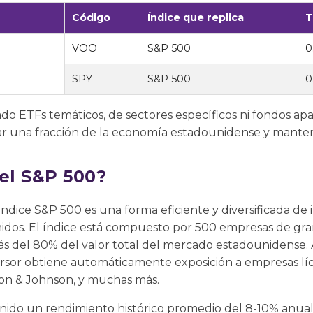
Código
Índice que replica
T
VOO
S&P 500
0
SPY
S&P 500
0
 ETFs temáticos, de sectores específicos ni fondos apal
ar una fracción de la economía estadounidense y manten
 el S&P 500?
índice S&P 500 es una forma eficiente y diversificada de i
dos. El índice está compuesto por 500 empresas de gran
s del 80% del valor total del mercado estadounidense. 
nversor obtiene automáticamente exposición a empresas l
on & Johnson, y muchas más.
ido un rendimiento histórico promedio del 8-10% anual, 