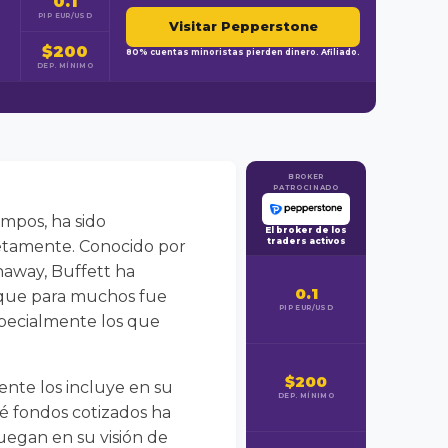
0.1
PIP EUR/USD
Visitar Pepperstone
$200
80% cuentas minoristas pierden dinero. Afiliado.
DEP. MÍNIMO
BROKER
PATROCINADO
empos, ha sido
El broker de los
traders activos
letamente. Conocido por
haway, Buffett ha
0.1
o que para muchos fue
PIP EUR/USD
specialmente los que
$200
nte los incluye en su
DEP. MÍNIMO
ué fondos cotizados ha
uegan en su visión de