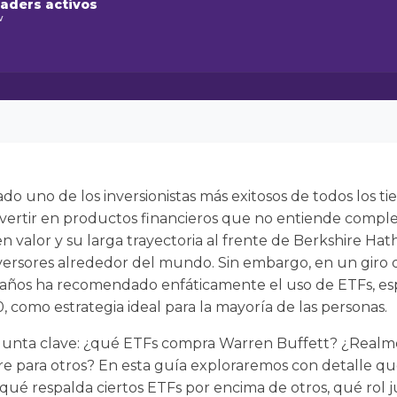
raders activos
w
do uno de los inversionistas más exitosos de todos los ti
invertir en productos financieros que no entiende comp
n valor y su larga trayectoria al frente de Berkshire Hat
inversores alrededor del mundo. Sin embargo, en un gir
os años ha recomendado enfáticamente el uso de ETFs, e
, como estrategia ideal para la mayoría de las personas.
unta clave: ¿qué ETFs compra Warren Buffett? ¿Realme
iere para otros? En esta guía exploraremos con detalle q
ué respalda ciertos ETFs por encima de otros, qué rol j