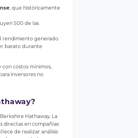
ense
, que históricamente
luyen 500 de las
l rendimiento generado.
er barato durante
 con costos mínimos,
para inversores no
Hathaway?
 Berkshire Hathaway. La
es directas en compañías
ece de realizar análisis