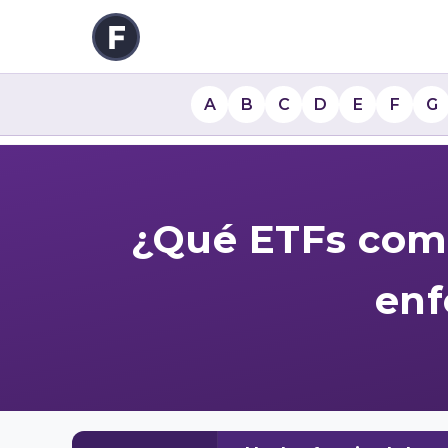
A
B
C
D
E
F
G
¿Qué ETFs comp
enf