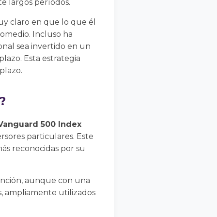
te largos períodos.
y claro en que lo que él
romedio. Incluso ha
onal sea invertido en un
lazo. Esta estrategia
plazo.
?
Vanguard 500 Index
sores particulares. Este
más reconocidas por su
unción, aunque con una
, ampliamente utilizados