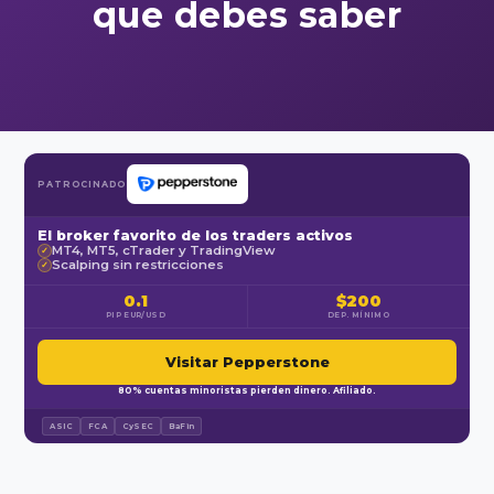
que debes saber
PATROCINADO
El broker favorito de los traders activos
MT4, MT5, cTrader y TradingView
✓
Scalping sin restricciones
✓
0.1
$200
PIP EUR/USD
DEP. MÍNIMO
Visitar Pepperstone
80% cuentas minoristas pierden dinero. Afiliado.
ASIC
FCA
CySEC
BaFin