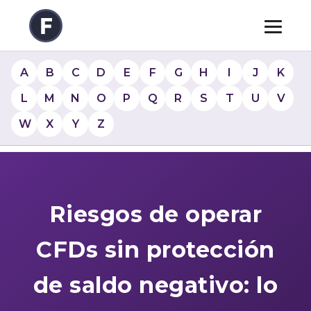
A
B
C
D
E
F
G
H
I
J
K
L
M
N
O
P
Q
R
S
T
U
V
W
X
Y
Z
Riesgos de operar
CFDs sin protección
de saldo negativo: lo