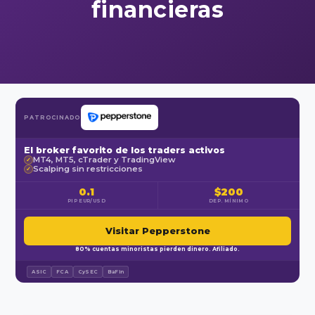
financieras
PATROCINADO
El broker favorito de los traders activos
MT4, MT5, cTrader y TradingView
✓
Scalping sin restricciones
✓
0.1
$200
PIP EUR/USD
DEP. MÍNIMO
Visitar Pepperstone
80% cuentas minoristas pierden dinero. Afiliado.
ASIC
FCA
CySEC
BaFin