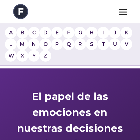
A
B
C
D
E
F
G
H
I
J
K
L
M
N
O
P
Q
R
S
T
U
V
W
X
Y
Z
El papel de las
emociones en
nuestras decisiones