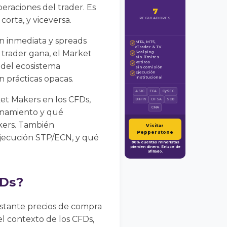
peraciones del trader. Es
7
orta, y viceversa.
REGULADORES
n inmediata y spreads
MT4, MT5,
✓
cTrader & TV
l trader gana, el Market
Scalping
✓
sin límites
Retiros
✓
o del ecosistema
sin comisión
Ejecución
✓
 prácticas opacas.
institucional
ASIC
FCA
CySEC
et Makers en los CFDs,
BaFin
DFSA
SCB
CMA
onamiento y qué
kers. También
Visitar
Pepperstone
ejecución STP/ECN, y qué
80% cuentas minoristas
pierden dinero. Enlace de
afiliado.
FDs?
stante precios de compra
el contexto de los CFDs,