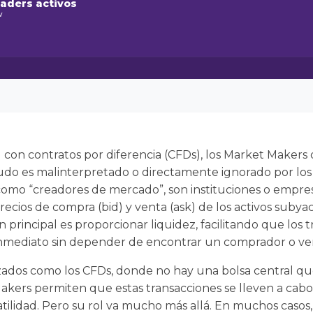
raders activos
w
g con contratos por diferencia (CFDs), los Market Make
 es malinterpretado o directamente ignorado por los t
 como “creadores de mercado”, son instituciones o empr
cios de compra (bid) y venta (ask) de los activos subya
 principal es proporcionar liquidez, facilitando que los 
e inmediato sin depender de encontrar un comprador o ve
ados como los CFDs, donde no hay una bolsa central qu
akers permiten que estas transacciones se lleven a cabo 
tilidad. Pero su rol va mucho más allá. En muchos casos