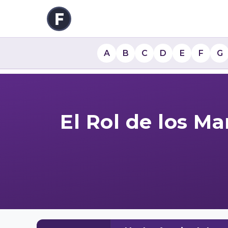
A
B
C
D
E
F
G
El Rol de los M