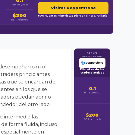
0.1
PIP EUR/USD
Visitar Pepperstone
$200
80% cuentas minoristas pierden dinero. Afiliado.
DEP. MÍNIMO
BROKER
PATROCINADO
rs desempeñan un rol
El broker de los
traders activos
raders principiantes.
esas que se encargan de
0.1
centes en los que se
PIP EUR/USD
traders puedan abrir o
ndedor del otro lado.
$200
e intermedie las
DEP. MÍNIMO
de forma fluida, incluso
, especialmente en