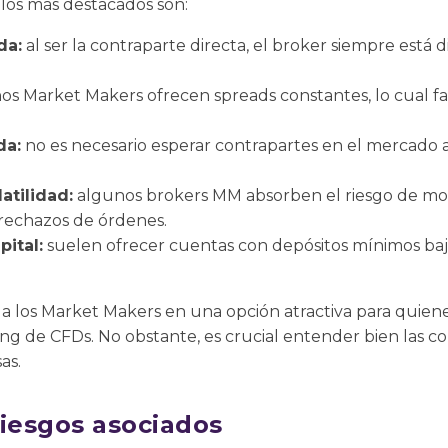
 los más destacados son:
da:
al ser la contraparte directa, el broker siempre está 
 Market Makers ofrecen spreads constantes, lo cual facil
da:
no es necesario esperar contrapartes en el mercado a
atilidad:
algunos brokers MM absorben el riesgo de mo
 rechazos de órdenes.
ital:
suelen ofrecer cuentas con depósitos mínimos bajo
 a los Market Makers en una opción atractiva para quien
ng de CFDs. No obstante, es crucial entender bien las con
as.
riesgos asociados