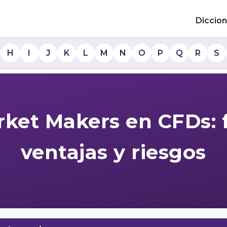
Diccion
H
I
J
K
L
M
N
O
P
Q
R
S
arket Makers en CFDs:
ventajas y riesgos