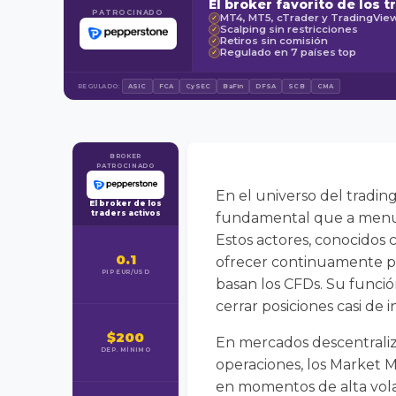
El broker favorito de los t
PATROCINADO
MT4, MT5, cTrader y TradingVie
✓
Scalping sin restricciones
✓
Retiros sin comisión
✓
Regulado en 7 países top
✓
REGULADO:
ASIC
FCA
CySEC
BaFin
DFSA
SCB
CMA
BROKER
PATROCINADO
En el universo del tradin
El broker de los
traders activos
fundamental que a menudo
Estos actores, conocidos
0.1
ofrecer continuamente pre
PIP EUR/USD
basan los CFDs. Su función
cerrar posiciones casi d
$200
En mercados descentraliz
DEP. MÍNIMO
operaciones, los Market M
en momentos de alta vola