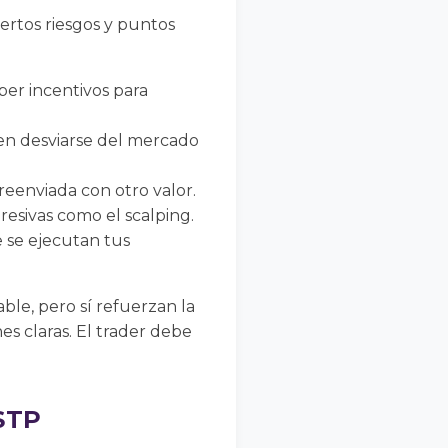
ertos riesgos y puntos
er incentivos para
den desviarse del mercado
reenviada con otro valor.
esivas como el scalping.
 se ejecutan tus
le, pero sí refuerzan la
s claras. El trader debe
STP