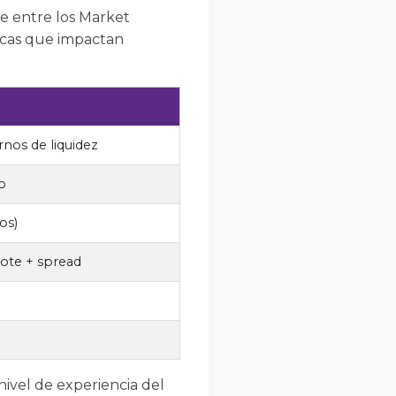
e entre los Market
icas que impactan
nos de liquidez
o
os)
lote + spread
nivel de experiencia del