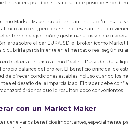
e los traders puedan entrar o salir de posiciones sin de
como Market Maker, crea internamente un “mercado si
 al mercado real, pero que no necesariamente provienen
 el entorno de ejecución y gestionar el riesgo de manera 
ión larga sobre el par EUR/USD, el broker (como Market
a o cubrirla parcialmente en el mercado real según su aná
 en brokers conocidos como Dealing Desk, donde la liq
 propio balance del broker. El beneficio principal de es
ad de ofrecer condiciones estables incluso cuando los m
tea el desafío de la imparcialidad. El trader debe confi
i rechazará órdenes que le resulten poco convenientes.
erar con un Market Maker
 tiene varios beneficios importantes, especialmente par