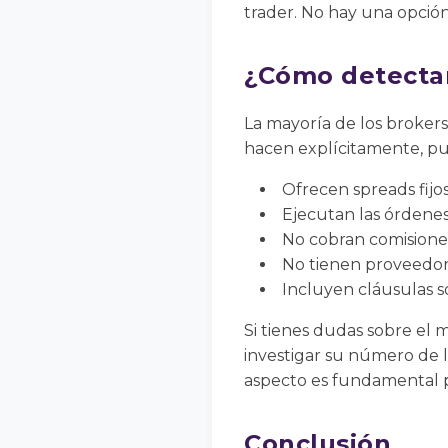
trader. No hay una opción
¿Cómo detectar
La mayoría de los brokers
hacen explícitamente, pu
Ofrecen spreads fijos 
Ejecutan las órdenes
No cobran comisiones 
No tienen proveedore
Incluyen cláusulas so
Si tienes dudas sobre el 
investigar su número de l
aspecto es fundamental p
Conclusión