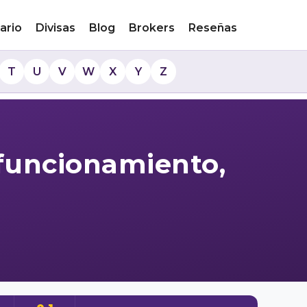
ario
Divisas
Blog
Brokers
Reseñas
T
U
V
W
X
Y
Z
 funcionamiento,