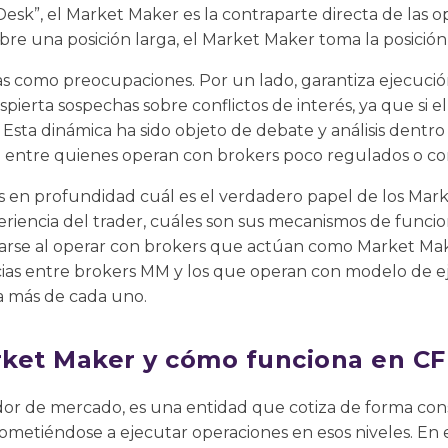
Desk”, el Market Maker es la contraparte directa de las o
bre una posición larga, el Market Maker toma la posición c
as como preocupaciones. Por un lado, garantiza ejecució
spierta sospechas sobre conflictos de interés, ya que si e
. Esta dinámica ha sido objeto de debate y análisis dentr
e entre quienes operan con brokers poco regulados o con
s en profundidad cuál es el verdadero papel de los Mark
riencia del trader, cuáles son sus mecanismos de funci
rse al operar con brokers que actúan como Market Ma
cias entre brokers MM y los que operan con modelo de 
ia más de cada uno.
ket Maker y cómo funciona en C
or de mercado, es una entidad que cotiza de forma con
ometiéndose a ejecutar operaciones en esos niveles. En 