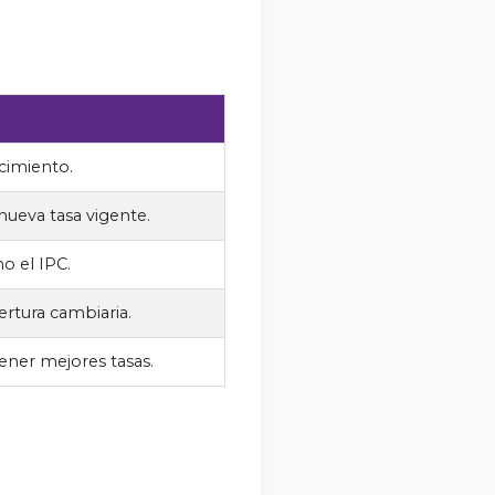
ncimiento.
nueva tasa vigente.
mo el IPC.
bertura cambiaria.
ener mejores tasas.