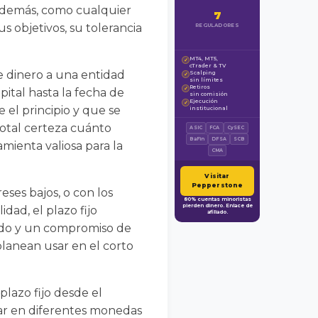
 Además, como cualquier
7
s objetivos, su tolerancia
REGULADORES
MT4, MT5,
✓
cTrader & TV
e dinero a una entidad
Scalping
✓
sin límites
Retiros
✓
ital hasta la fecha de
sin comisión
Ejecución
✓
 el principio y que se
institucional
total certeza cuánto
ASIC
FCA
CySEC
BaFin
DFSA
SCB
mienta valiosa para la
CMA
Visitar
Pepperstone
ses bajos, o con los
80% cuentas minoristas
pierden dinero. Enlace de
dad, el plazo fijo
afiliado.
ado y un compromiso de
planean usar en el corto
plazo fijo desde el
rar en diferentes monedas