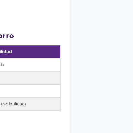
orro
lidad
da
n volatilidad)