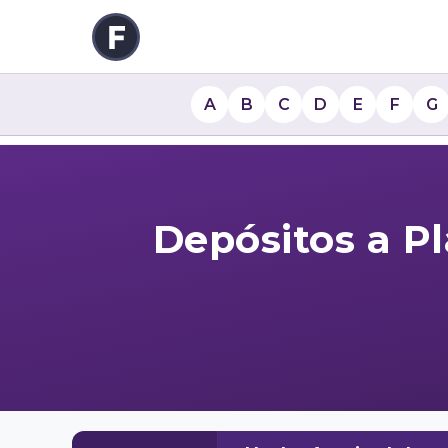
A
B
C
D
E
F
G
Depósitos a P