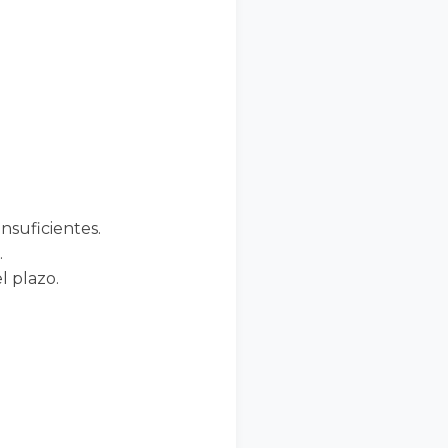
insuficientes.
.
l plazo.