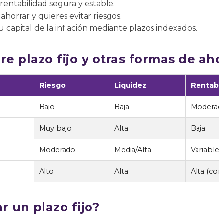
entabilidad segura y estable.
horrar y quieres evitar riesgos.
 capital de la inflación mediante plazos indexados.
re plazo fijo y otras formas de ah
Riesgo
Liquidez
Rentabi
Bajo
Baja
Modera
Muy bajo
Alta
Baja
Moderado
Media/Alta
Variable
Alto
Alta
Alta (co
 un plazo fijo?