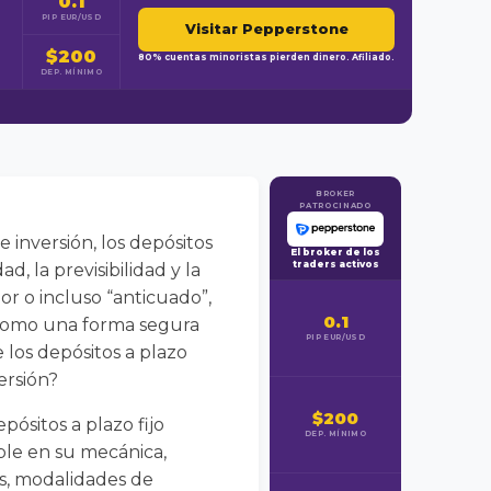
0.1
PIP EUR/USD
Visitar Pepperstone
$200
80% cuentas minoristas pierden dinero. Afiliado.
DEP. MÍNIMO
BROKER
PATROCINADO
 inversión, los depósitos
El broker de los
traders activos
, la previsibilidad y la
r o incluso “anticuado”,
0.1
 como una forma segura
PIP EUR/USD
 los depósitos a plazo
ersión?
$200
pósitos a plazo fijo
DEP. MÍNIMO
ple en su mecánica,
os, modalidades de