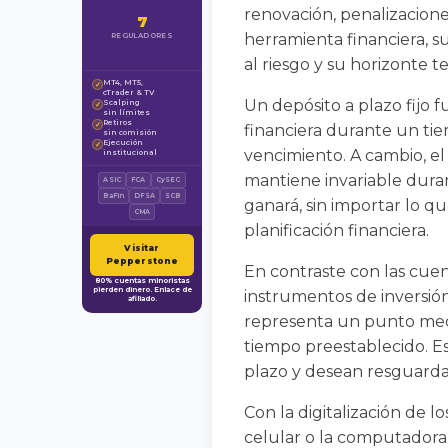
renovación, penalizacion
7
herramienta financiera, su
REGULADORES
al riesgo y su horizonte t
MT4, MT5,
✓
cTrader & TV
Un depósito a plazo fijo 
Scalping
✓
sin límites
Retiros
✓
financiera durante un ti
sin comisión
Ejecución
✓
vencimiento. A cambio, el
institucional
mantiene invariable duran
ASIC
FCA
CySEC
BaFin
DFSA
SCB
ganará, sin importar lo q
CMA
planificación financiera.
Visitar
Pepperstone
En contraste con las cuen
80% cuentas minoristas
pierden dinero. Enlace de
instrumentos de inversión,
afiliado.
representa un punto med
tiempo preestablecido. Es
plazo y desean resguardar
Con la digitalización de l
celular o la computadora,