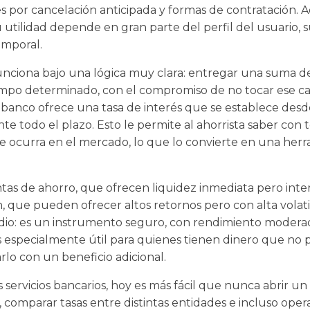
es por cancelación anticipada y formas de contratación.
 utilidad depende en gran parte del perfil del usuario, su
emporal.
funciona bajo una lógica muy clara: entregar una suma d
empo determinado, con el compromiso de no tocar ese cap
 banco ofrece una tasa de interés que se establece desde
te todo el plazo. Esto le permite al ahorrista saber con 
ue ocurra en el mercado, lo que lo convierte en una herra
tas de ahorro, que ofrecen liquidez inmediata pero intere
 que pueden ofrecer altos retornos pero con alta volatili
io: es un instrumento seguro, con rendimiento moder
 especialmente útil para quienes tienen dinero que no 
lo con un beneficio adicional.
os servicios bancarios, hoy es más fácil que nunca abrir un 
 comparar tasas entre distintas entidades e incluso ope