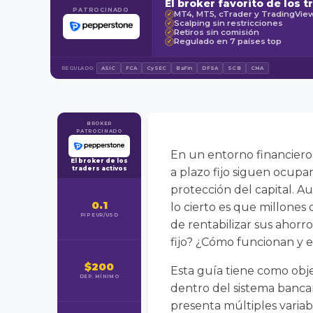
El broker favorito de los t
PATROCINADO
MT4, MT5, cTrader y TradingVie
✓
Scalping sin restricciones
✓
Retiros sin comisión
✓
Regulado en 7 países top
✓
REGULADO:
ASIC
FCA
CySEC
BaFin
DFSA
SCB
CMA
BROKER
PATROCINADO
En un entorno financiero 
El broker de los
traders activos
a plazo fijo siguen ocupan
protección del capital. 
0.1
lo cierto es que millone
PIP EUR/USD
de rentabilizar sus ahorr
fijo? ¿Cómo funcionan y e
$200
Esta guía tiene como objet
DEP. MÍNIMO
dentro del sistema banca
presenta múltiples variab