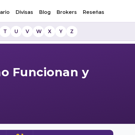
ario
Divisas
Blog
Brokers
Reseñas
T
U
V
W
X
Y
Z
mo Funcionan y