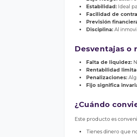
Estabilidad:
Ideal pa
Facilidad de contra
Previsión financiera
Disciplina:
Al inmovil
Desventajas o r
Falta de liquidez:
N
Rentabilidad limita
Penalizaciones:
Alg
Fijo significa invari
¿Cuándo convie
Este producto es conven
Tienes dinero que n