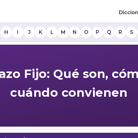
Diccion
H
I
J
K
L
M
N
O
P
Q
R
S
lazo Fijo: Qué son, có
cuándo convienen