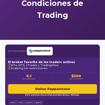
Condiciones de
Trading
PATROCINADO
El broker favorito de los traders activos
MT4, MT5, cTrader y TradingView
✓
Scalping sin restricciones
✓
0.1
$200
PIP EUR/USD
DEP. MÍNIMO
Visitar Pepperstone
80% cuentas minoristas pierden dinero. Afiliado.
ASIC
FCA
CySEC
BaFin