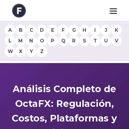
A
B
C
D
E
F
G
H
I
J
K
L
M
N
O
P
Q
R
S
T
U
V
W
X
Y
Z
Análisis Completo de
OctaFX: Regulación,
Costos, Plataformas y