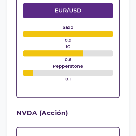
EUR/USD
Saxo
0.9
IG
0.6
Pepperstone
0.1
NVDA (Acción)