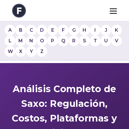
A
B
C
D
E
F
G
H
I
J
K
L
M
N
O
P
Q
R
S
T
U
V
W
X
Y
Z
Análisis Completo de
Saxo: Regulación,
Costos, Plataformas y