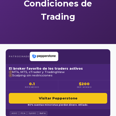
Condiciones de
Trading
PATROCINADO
El broker favorito de los traders activos
MT4, MT5, cTrader y TradingView
✓
Scalping sin restricciones
✓
0.1
$200
PIP EUR/USD
DEP. MÍNIMO
Visitar Pepperstone
80% cuentas minoristas pierden dinero. Afiliado.
ASIC
FCA
CySEC
BaFin