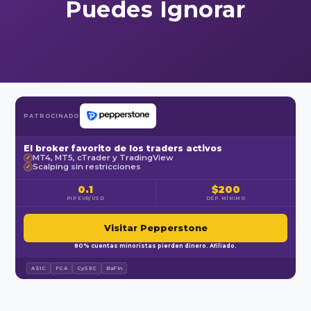
Puedes Ignorar
PATROCINADO
El broker favorito de los traders activos
MT4, MT5, cTrader y TradingView
✓
Scalping sin restricciones
✓
0.1
$200
PIP EUR/USD
DEP. MÍNIMO
Visitar Pepperstone
80% cuentas minoristas pierden dinero. Afiliado.
ASIC
FCA
CySEC
BaFin