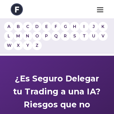
A
B
C
D
E
F
G
H
I
J
K
L
M
N
O
P
Q
R
S
T
U
V
W
X
Y
Z
¿Es Seguro Delegar
tu Trading a una IA?
Riesgos que no