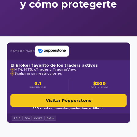
y cómo protegerte
PATROCINADO
El broker favorito de los traders activos
MT4, MT5, cTrader y TradingView
✓
Scalping sin restricciones
✓
0.1
$200
PIP EUR/USD
DEP. MÍNIMO
Visitar Pepperstone
80% cuentas minoristas pierden dinero. Afiliado.
ASIC
FCA
CySEC
BaFin