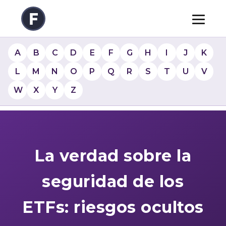
A
B
C
D
E
F
G
H
I
J
K
L
M
N
O
P
Q
R
S
T
U
V
W
X
Y
Z
La verdad sobre la
seguridad de los
ETFs: riesgos ocultos