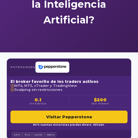
la Inteligencia
Artificial?
PATROCINADO
El broker favorito de los traders activos
MT4, MT5, cTrader y TradingView
✓
Scalping sin restricciones
✓
0.1
$200
PIP EUR/USD
DEP. MÍNIMO
Visitar Pepperstone
80% cuentas minoristas pierden dinero. Afiliado.
ASIC
FCA
CySEC
BaFin