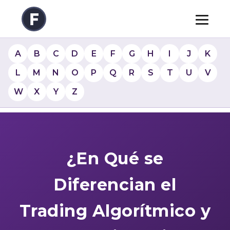
A
B
C
D
E
F
G
H
I
J
K
L
M
N
O
P
Q
R
S
T
U
V
W
X
Y
Z
¿En Qué se
Diferencian el
Trading Algorítmico y