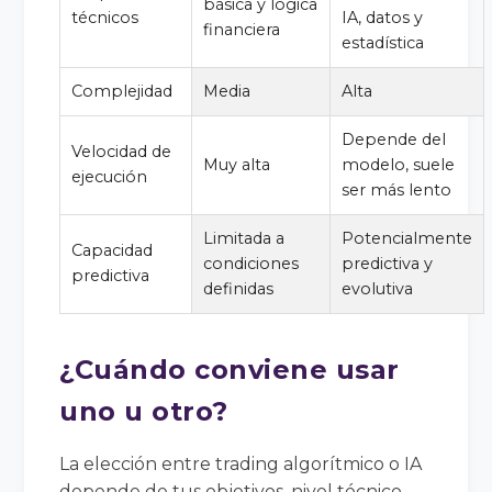
básica y lógica
técnicos
IA, datos y
financiera
estadística
Complejidad
Media
Alta
Depende del
Velocidad de
Muy alta
modelo, suele
ejecución
ser más lento
Limitada a
Potencialmente
Capacidad
condiciones
predictiva y
predictiva
definidas
evolutiva
¿Cuándo conviene usar
uno u otro?
La elección entre trading algorítmico o IA
depende de tus objetivos, nivel técnico,